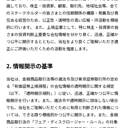
識しており、株主・投資家、顧客、取引先、地域社会等、全て
BEYOND DISPLAY
のステークホルダーの皆さまとの信頼関係の構築・発展及び責
任ある経営のため、公正性・透明性の高い広報・IR活動を積極
的に行います。 また、上場企業として、特に株主・投資家の皆
Japanese
English
さまの投資判断上重要な会社情報を分かり易く、迅速、正確か
つ公平に開示するとともに、当社をより良くご理解いただき適
正にご評価いただくための活動を推進します。
2. 情報開示の基準
当社は、金融商品取引法等の諸法令及び東京証券取引所の定め
る「有価証券上場規程」の会社情報の適時開示に関する規定
（以下、「適時開示規則」）に従い、迅速、正確かつ公平に情
報開示を行います。また、諸法令や適時開示に該当しない場合
でも、当社をご理解いただくために有用と判断された情報につ
いては、できる限り積極的かつ公平に開示します。また、金融
商品取引法の「フェア・ディスクロージャー・ルール」の対象