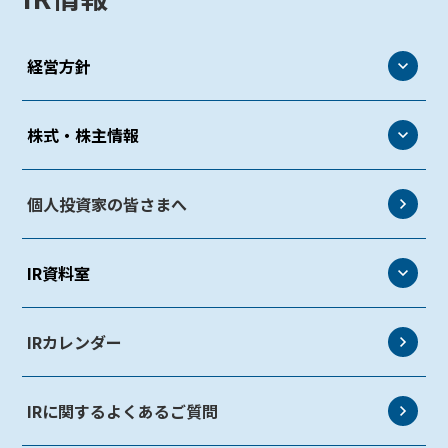
経営方針
経営方針
株式・株主情報
トップメッセージ
株式・株主情報
個人投資家の皆さまへ
株主・投資家とのコミュニケーション
株式情報
事業等のリスク
IR資料室
株主総会
情報開示方針・免責事項
株式事務手続き
IR資料室
IRカレンダー
定款・株式取扱規則
説明会資料
IRに関するよくあるご質問
決算短信