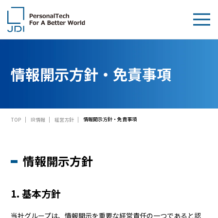
企業情報
情報開示方針・免責事項
製品・技術
サステナビリティ
情報開示方針・免責事項
TOP
IR情報
経営方針
IR情報
採用情報
情報開示方針
News
1. 基本方針
お問い合わせ
当社グループは、情報開示を重要な経営責任の一つであると認