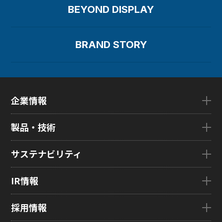
BEYOND DISPLAY
BRAND STORY
企業情報
企業情報TOP
製品・技術
ごあいさつ
会社概要
製品・技術TOP
サステナビリティ
企業理念
eLEAP
国内拠点
AutoTech
サステナビリティTOP
IR情報
グローバル子会社
HMO
トップメッセージ
ZINNSIA
サステナビリティ経営
IR情報TOP
採用情報
Rælclear
環境
経営方針