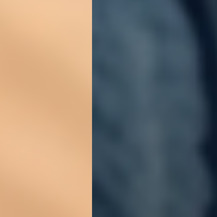
BEYOND DISPLAY
Japanese
English