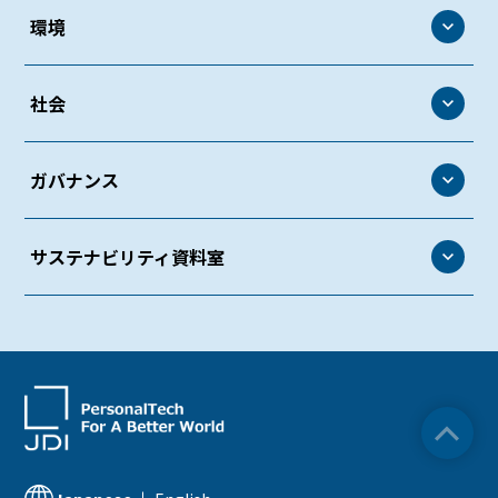
環境
環境
社会
環境方針
社会
ガバナンス
環境マネジメント
人権・労働
環境管理
ガバナンス
サステナビリティ資料室
働きがいのある環境づくり
生物多様性
コーポレート・ガバナンス
ダイバーシティ＆インクルージョン
サステナビリティ資料室
気候変動
リスクマネジメント
労働安全衛生・健康経営
ESGデータ
資源循環
コンプライアンス
社会貢献活動
サステナビリティ関連情報
知的財産
品質への取り組み
IR資料室