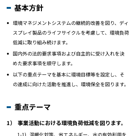
基本方針
BEYOND DISPLAY
環境マネジメントシステムの継続的改善を図り、ディ
スプレイ製品のライフサイクルを考慮して、環境負荷
Japanese
English
低減に取り組み続けます。
国内外の法的要求事項および自主的に受け入れを決
めた要求事項を順守します。
以下の重点テーマを基本に環境目標等を設定し、そ
の達成に向けた活動を推進し、環境保全を図ります。
重点テーマ
1）
事業活動における環境負荷低減を図ります。
1-1)
温暖化対策、省エネルギー、水の有効利用を