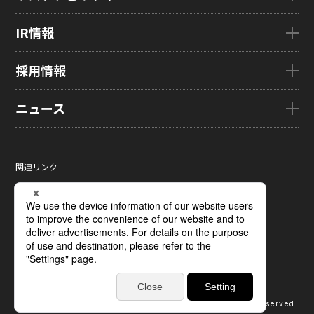
企業理念
eLEAP
国内拠点
AutoTech
サステナビリティTOP
IR情報
グローバル子会社
HMO
トップメッセージ
ZINNSIA
サステナビリティ経営
IR情報TOP
採用情報
Rælclear
環境
経営方針
LumiFree
社会
IR資料室
採用情報TOP
ニュース
医療・産業・デジタルカメラ用ディスプレイ
ガバナンス
株式・株主情報
新卒採用情報
SOLTIMO
取り組み事例一覧
個人投資家の皆さまへ
キャリア採用情報
ニュースTOP
ガラス基板センサー受託製造(ファウンドリ/ OEM / ODM)
サステナビリティレポート
IRに関するよくあるご質問
ジャパンディスプレイの求める
ニュースリリース
人財像/人財マネジメント基本方針
関連リンク
液晶メタサーフェス反射板
サステナビリティ資料室
IRカレンダー
メディア掲載
会社の人財育成/若手人財育成体系
サイトマップ
X線センサー
電子公告
タグ一覧
ひとめでわかるJDI
サイトのご利用条件
指紋センサー
採用に関するよくあるご質問
個人情報保護方針
圧力分布センサー
ソーシャルメディアポリシー
光学式薄型イメージセンサー
ディスプレイの基礎
受託加工および研究開発サポート
受賞歴
© 2026 Japan Display Inc. All Rights Reserved.