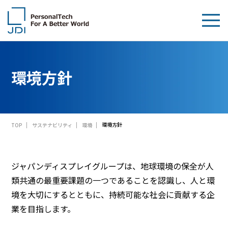
企業情報
環境方針
製品・技術
サステナビリティ
環境方針
TOP
サステナビリティ
環境
IR情報
採用情報
ジャパンディスプレイグループは、地球環境の保全が人
類共通の最重要課題の一つであることを認識し、人と環
News
境を大切にするとともに、持続可能な社会に貢献する企
業を目指します。
お問い合わせ