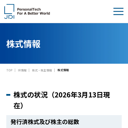
企業情報
株式情報
製品・技術
サステナビリティ
株式情報
TOP
IR情報
株式・株主情報
IR情報
採用情報
株式の状況（2026年3月13日現
News
在）
お問い合わせ
発行済株式及び株主の総数