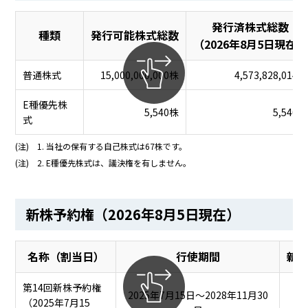
発行済株式総数
BEYOND DISPLAY
種類
発行可能株式総数
（2026年8月5日現在）
普通株式
15,000,000,000株
4,573,828,014株
Japanese
English
E種優先株
5,540株
5,540株
式
(注)
1. 当社の保有する自己株式は67株です。
(注)
2. E種優先株式は、議決権を有しません。
新株予約権（2026年8月5日現在）
名称（割当日）
行使期間
新
第14回新株予約権
2025年7月15日～2028年11月30
（2025年7月15