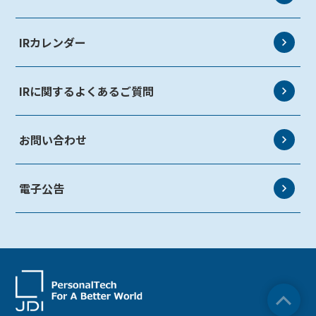
株主総会
情報開示方針・免責事項
株式事務手続き
IR資料室
IRカレンダー
定款・株式取扱規則
説明会資料
IRに関するよくあるご質問
決算短信
有価証券報告書
お問い合わせ
業績ハイライト
電子公告
サステナビリティ資料室