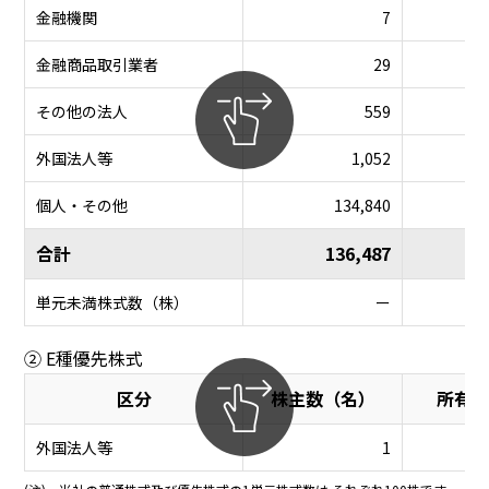
金融機関
7
金融商品取引業者
29
その他の法人
559
外国法人等
1,052
個人・その他
134,840
合計
136,487
単元未満株式数（株）
ー
② E種優先株式
区分
株主数（名）
所有株
外国法人等
1