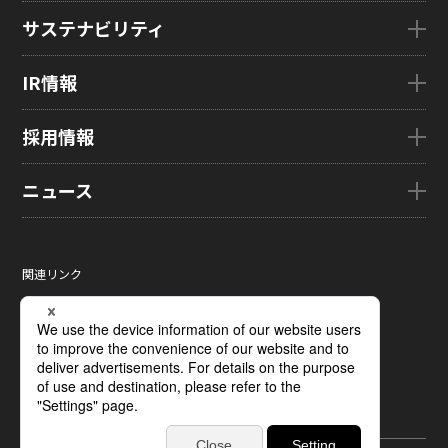
会社概要
製品・技術TOP
サステナビリティ
企業理念
eLEAP
国内拠点
AutoTech
サステナビリティTOP
IR情報
グローバル子会社
HMO
トップメッセージ
ZINNSIA
サステナビリティ経営
IR情報TOP
採用情報
Rælclear
環境
経営方針
LumiFree
社会
IR資料室
採用情報TOP
ニュース
医療・産業・デジタルカメラ用ディスプレイ
ガバナンス
株式・株主情報
新卒採用情報
SOLTIMO
取り組み事例一覧
個人投資家の皆さまへ
キャリア採用情報
ニュースTOP
ガラス基板センサー受託製造(ファウンドリ/ OEM / ODM)
サステナビリティレポート
IRに関するよくあるご質問
ジャパンディスプレイの求める
ニュースリリース
人財像/人財マネジメント基本方針
関連リンク
液晶メタサーフェス反射板
サステナビリティ資料室
IRカレンダー
メディア掲載
会社の人財育成/若手人財育成体系
サイトマップ
X線センサー
電子公告
タグ一覧
ひとめでわかるJDI
サイトのご利用条件
指紋センサー
採用に関するよくあるご質問
個人情報保護方針
圧力分布センサー
ソーシャルメディアポリシー
光学式薄型イメージセンサー
ディスプレイの基礎
受託加工および研究開発サポート