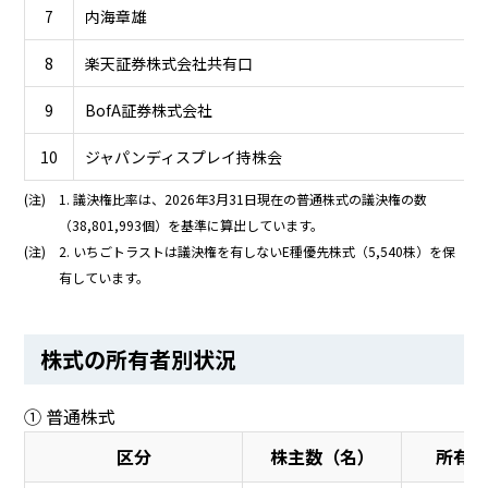
7
内海章雄
8
楽天証券株式会社共有口
9
BofA証券株式会社
10
ジャパンディスプレイ持株会
(注)
1. 議決権比率は、2026年3月31日現在の普通株式の議決権の数
（38,801,993個）を基準に算出しています。
(注)
2. いちごトラストは議決権を有しないE種優先株式（5,540株）を保
有しています。
株式の所有者別状況
① 普通株式
区分
株主数（名）
所有株