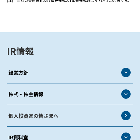
(注)
当社の普通株式及び優先株式の1単元株式数は それぞれ100株です。
IR情報
経営方針
経営方針
株式・株主情報
トップメッセージ
株式・株主情報
個人投資家の皆さまへ
株主・投資家とのコミュニケーション
株式情報
事業等のリスク
IR資料室