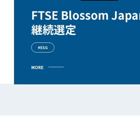
FTSE Blossom Ja
継続選定
#ESG
MORE