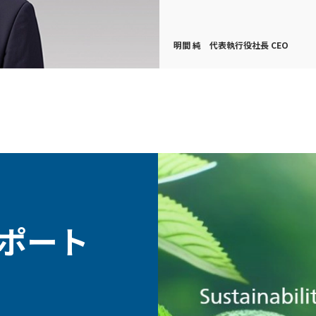
明間 純 代表執行役社長 CEO
ポート