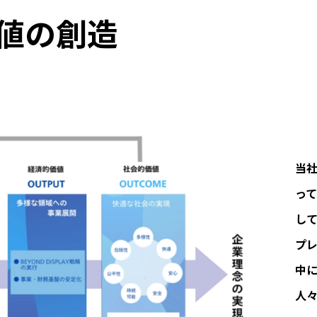
値の創造
当
っ
し
プ
中
人