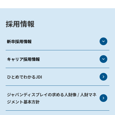
採用情報
新卒採用情報
新卒採用情報
キャリア採用情報
代表メッセージ
キャリア採用情報
ひとめでわかるJDI
社員インタビュー
求人一覧
処遇
ジャパンディスプレイの求める人財像 / 人財マネ
社員インタビュー
選考フロー
ジメント基本方針
処遇
新卒事務系職一覧