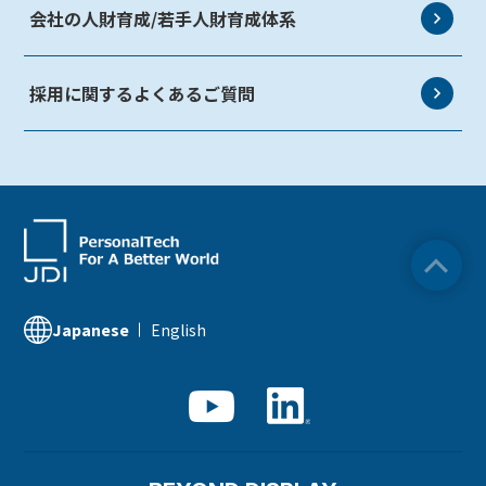
選考フロー
会社の人財育成/若手人財育成体系
新卒技術職一覧
採用に関するよくあるご質問
English
Japanese