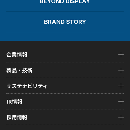
BEYOND DISPLAY
BRAND STORY
企業情報
企業情報TOP
製品・技術
ごあいさつ
会社概要
製品・技術TOP
サステナビリティ
企業理念
eLEAP
国内拠点
AutoTech
サステナビリティTOP
IR情報
グローバル子会社
HMO
トップメッセージ
ZINNSIA
サステナビリティ経営
IR情報TOP
採用情報
Rælclear
環境
経営方針
LumiFree
社会
IR資料室
採用情報TOP