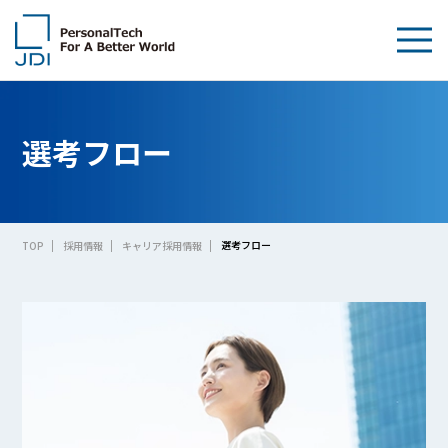
企業情報
選考フロー
製品・技術
サステナビリティ
選考フロー
TOP
採用情報
キャリア採用情報
IR情報
採用情報
News
お問い合わせ