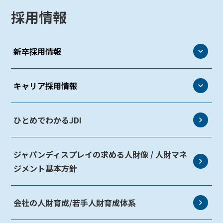
採用情報
新卒採用情報
新卒採用情報
キャリア採用情報
代表メッセージ
キャリア採用情報
ひとめでわかるJDI
社員インタビュー
求人一覧
処遇
ジャパンディスプレイの求める人財像 / 人財マネ
社員インタビュー
選考フロー
ジメント基本方針
処遇
新卒事務系職一覧
選考フロー
会社の人財育成/若手人財育成体系
新卒技術職一覧