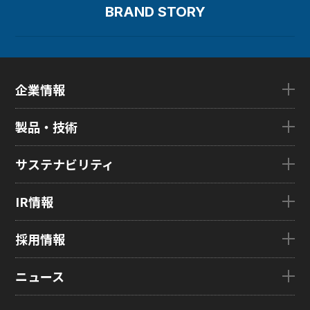
BRAND STORY
企業情報
企業情報TOP
製品・技術
ごあいさつ
会社概要
製品・技術TOP
サステナビリティ
企業理念
eLEAP
国内拠点
AutoTech
サステナビリティTOP
IR情報
グローバル子会社
HMO
トップメッセージ
ZINNSIA
サステナビリティ経営
IR情報TOP
採用情報
Rælclear
環境
経営方針
LumiFree
社会
IR資料室
採用情報TOP
ニュース
医療・産業・デジタルカメラ用ディスプレイ
ガバナンス
株式・株主情報
新卒採用情報
SOLTIMO
取り組み事例一覧
個人投資家の皆さまへ
キャリア採用情報
ニュースTOP