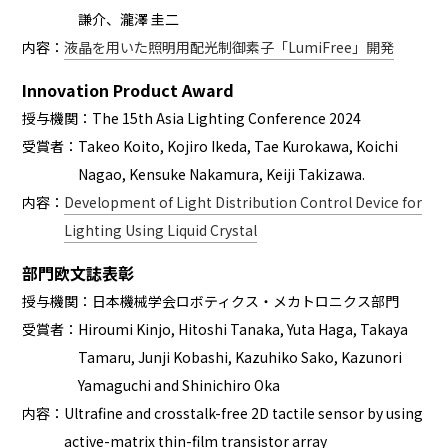
謙介、瀧澤 圭二
内容：
液晶を用いた照明用配光制御素子「LumiFree」開発
Innovation Product Award
授与機関：
The 15th Asia Lighting Conference 2024
受賞者：
Takeo Koito, Kojiro Ikeda, Tae Kurokawa, Koichi
Nagao, Kensuke Nakamura, Keiji Takizawa.
内容：
Development of Light Distribution Control Device for
Lighting Using Liquid Crystal
部門欧文誌表彰
授与機関：
日本機械学会ロボティクス・メカトロニクス部門
受賞者：
Hiroumi Kinjo, Hitoshi Tanaka, Yuta Haga, Takaya
Tamaru, Junji Kobashi, Kazuhiko Sako, Kazunori
Yamaguchi and Shinichiro Oka
内容：
Ultrafine and crosstalk-free 2D tactile sensor by using
active-matrix thin-film transistor array