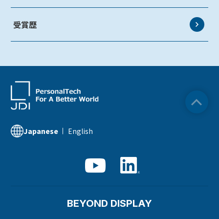
AutoTech
受賞歴
HMO
ZINNSIA
Rælclear
LumiFree
医療・産業・デジタルカメラ用ディスプレイ
English
Japanese
SOLTIMO
ガラス基板センサー受託製造(ファウンドリ/ OEM /
ODM)
液晶メタサーフェス反射板
BEYOND DISPLAY
X線センサー