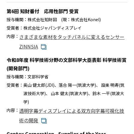
第6回 知財番付 応用性部門 受賞
BEYOND DISPLAY
授与機関：
株式会社知財図 (現：株式会社Konel)
受賞者：
株式会社ジャパンディスプレイ
Japanese
English
内容：
さまざまな素材をタッチパネルに変えるセンサー
ZINNSIA
令和8年度 科学技術分野の文部科学大臣表彰 科学技術賞
(開発部門)
授与機関：
文部科学省
受賞者：
奥山 健太郎(JDI)、落合 陽一(筑波大学)、 設楽 明寿(筑
波技術大学)、 山本 健太(筑波大学)、鈴木 一平(筑波大
学)
内容：
透明字幕ディスプレイによる双方向字幕可視化技
術の開発
Gentex Corporation - Supplier of the Year