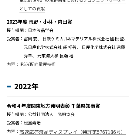
電気的性能）の規格開発におけるプロジェクトリーダー
としての貢献
2023年度 岡野・小林・内田賞
授与機関：
日本液晶学会
受賞者：
冨岡 安、 日鉄ケミカル&マテリアル株式会社 國松 登、
元日産化学株式会社 袋 裕善、 日産化学株式会社 遠藤
秀幸、 元東海大学 長瀬 裕
内容：
IPS光配向量産技術
2022年
令和４年度関東地方発明表彰 千葉県知事賞
授与機関：
公益社団法人 発明協会
受賞者：
松島寿治
内容：
高速応答液晶ディスプレイ（特許第5767186号）