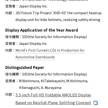
受賞者：
Japan Display Inc.
内容：
JDI Future Trip Project 'XHD-03' the compact head up
display unit for bike helmets, realizing safety driving
Display Application of the Year Award
授与機関：
SID(the Society for Information Display)
受賞者：
Japan Display Inc.
内容：
World's First Curved LCDs in Production for
Automotive Dashboards
Distinguished Paper
授与機関：
SID(the Society for Information Display)
受賞者：
M.Nishimura, Ki.Takebayashi, M.Hishinuma,
H.Yamaguchi, A. Murayama
内容：
5.5-inch Full HD Foldable AMOLED Display
Based on Neutral-Plane Splitting Concept