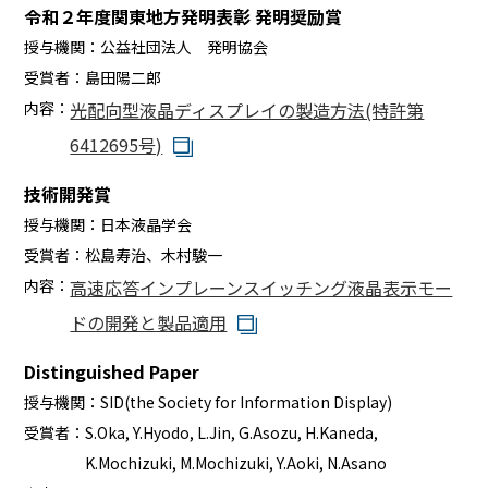
令和２年度関東地方発明表彰 発明奨励賞
授与機関：
公益社団法人 発明協会
受賞者：
島田陽二郎
内容：
光配向型液晶ディスプレイの製造方法(特許第
6412695号)
技術開発賞
授与機関：
日本液晶学会
受賞者：
松島寿治、木村駿一
内容：
高速応答インプレーンスイッチング液晶表示モー
ドの開発と製品適用
Distinguished Paper
授与機関：
SID(the Society for Information Display)
受賞者：
S.Oka, Y.Hyodo, L.Jin, G.Asozu, H.Kaneda,
K.Mochizuki, M.Mochizuki, Y.Aoki, N.Asano