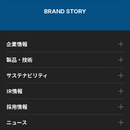
指紋センサー
BRAND STORY
圧力分布センサー
光学式薄型イメージセンサー
企業情報
ディスプレイとは
企業情報TOP
ディスプレイの基礎
製品・技術
ごあいさつ
会社概要
製品・技術TOP
サステナビリティ
企業理念
eLEAP
国内拠点
AutoTech
サステナビリティTOP
IR情報
グローバル子会社
HMO
トップメッセージ
ZINNSIA
サステナビリティ経営
IR情報TOP
採用情報
Rælclear
環境
経営方針
LumiFree
社会
IR資料室
採用情報TOP
ニュース
医療・産業・デジタルカメラ用ディスプレイ
ガバナンス
株式・株主情報
新卒採用情報