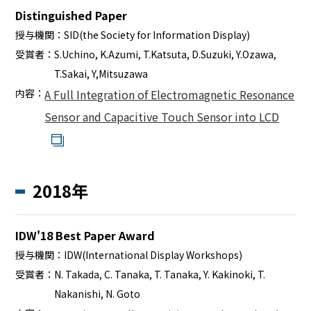
Distinguished Paper
授与機関：
SID(the Society for Information Display)
受賞者：
S.Uchino, K.Azumi, T.Katsuta, D.Suzuki, Y.Ozawa,
T.Sakai, Y,Mitsuzawa
内容：
A Full Integration of Electromagnetic Resonance
Sensor and Capacitive Touch Sensor into LCD
2018年
IDW'18 Best Paper Award
授与機関：
IDW(International Display Workshops)
受賞者：
N. Takada, C. Tanaka, T. Tanaka, Y. Kakinoki, T.
Nakanishi, N. Goto