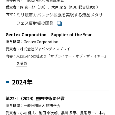
受賞者：
岡 真一郎（JDI）、大戸 琢也（KDDI総合研究所）
内容：
ミリ波帯カバレッジ拡張を実現する液晶メタサー
フェス反射板の開発
Gentex Corporation - Supplier of the Year
授与機関：
Gentex Corporation
受賞者：
株式会社ジャパンディスプレイ
内容：
米国Gentex社より「サプライヤー・オブ・ザ・イヤー」
を受賞
2024年
第22回（2024）照明技術開発賞
授与機関：
一般社団法人 照明学会
受賞者：
小糸 健夫、池田 幸次朗、黒川 多恵、長尾 康一、中村