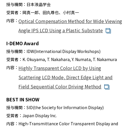
授与機関：
日本液晶学会
受賞者：
岡真一郎、田丸尊也、小村真一
内容：
Optical Compensation Method for Wide Viewing
Angle IPS LCD Using a Plastic Substrate
I-DEMO Award
授与機関：
IDW(International Display Workshops)
受賞者：
K. Okuyama, T. Nakahara, Y. Numata, T. Nakamura
内容：
Highly Transparent Color LCD by Using
Scattering LCD Mode, Direct Edge Light and
Field Sequential Color Driving Method
BEST IN SHOW
授与機関：
SID(the Society for Information Display)
受賞者：
Japan Display Inc.
内容：
High-Transmittance Color Transparent Display and