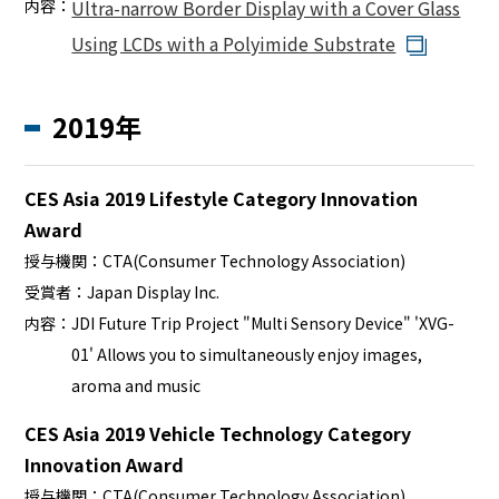
内容：
Ultra-narrow Border Display with a Cover Glass
Using LCDs with a Polyimide Substrate
2019年
CES Asia 2019 Lifestyle Category Innovation
Award
授与機関：
CTA(Consumer Technology Association)
受賞者：
Japan Display Inc.
内容：
JDI Future Trip Project "Multi Sensory Device" 'XVG-
01' Allows you to simultaneously enjoy images,
aroma and music
CES Asia 2019 Vehicle Technology Category
Innovation Award
授与機関：
CTA(Consumer Technology Association)