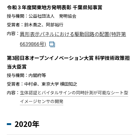
令和３年度関東地方発明表彰 千葉県知事賞
授与機関：
公益社団法人 発明協会
受賞者：
鈴木喬之、阿部裕行
内容：
異形表示パネルにおける駆動回路の配置(特許第
6639866号)
第3回日本オープンイノベーション大賞 科学技術政策担
当大臣賞
授与機関：
内閣府等
受賞者：
中村卓、東京大学 横田知之
内容：
生体認証とバイタルサインの同時計測が可能なシート型
イメージセンサの開発
2020年