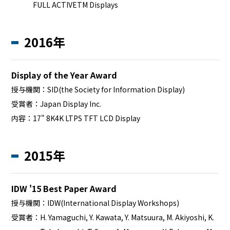
FULL ACTIVETM Displays
2016年
Display of the Year Award
授与機関：
SID(the Society for Information Display)
受賞者：
Japan Display Inc.
内容：
17" 8K4K LTPS TFT LCD Display
2015年
IDW '15 Best Paper Award
授与機関：
IDW(International Display Workshops)
受賞者：
H. Yamaguchi, Y. Kawata, Y. Matsuura, M. Akiyoshi, K.