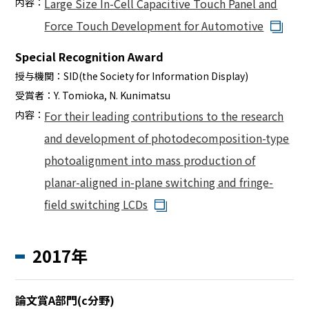
内容：
Large Size In-Cell Capacitive Touch Panel and
Force Touch Development for Automotive
Special Recognition Award
授与機関：
SID(the Society for Information Display)
受賞者：
Y. Tomioka, N. Kunimatsu
内容：
For their leading contributions to the research
and development of photodecomposition-type
photoalignment into mass production of
planar-aligned in-plane switching and fringe-
field switching LCDs
2017年
論文賞A部門(c分野)