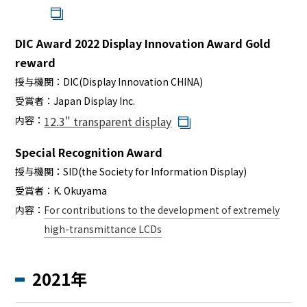
DIC Award 2022 Display Innovation Award Gold
reward
授与機関：
DIC(Display Innovation CHINA)
受賞者：
Japan Display Inc.
内容：
12.3" transparent display
Special Recognition Award
授与機関：
SID(the Society for Information Display)
受賞者：
K. Okuyama
内容：
For contributions to the development of extremely
high-transmittance LCDs
2021年