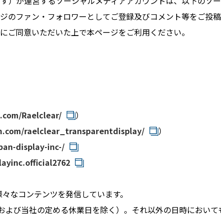
ます）が運営するソーシャルメディアアカウントは、以下のソー
ージのファン・フォロワーとしてご登録及びコメント等をご投
ーにご同意いただいた上で本ページをご利用ください。
.com/Raelclear/
）
.com/raelclear_transparentdisplay/
）
an-display-inc-/
yinc.official2762
様々なコンテンツを発信しています。
、祝日および当社の定める休業日を除く）。それ以外の日時におい