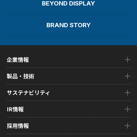
BEYOND DISPLAY
BRAND STORY
企業情報
企業情報TOP
製品・技術
ごあいさつ
会社概要
製品・技術TOP
サステナビリティ
企業理念
eLEAP
国内拠点
AutoTech
サステナビリティTOP
IR情報
グローバル子会社
HMO
トップメッセージ
ZINNSIA
サステナビリティ経営
IR情報TOP
採用情報
Rælclear
環境
経営方針
LumiFree
社会
IR資料室
採用情報TOP