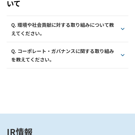
いて
た。電子提供制度は、すべての上場企業において義務
化されています。
インターネットのご利用が困難などの事情により、書
Q. 環境や社会貢献に対する取り組みについて教
面による株主総会資料をご希望の株主様につきまして
えてください。
は、株主総会基準日までに、当社の株主名簿管理人で
ある三井住友信託銀行もしくはお取引のある証券会社
Q. コーポレート・ガバナンスに関する取り組み
に「書面交付請求」を個別にお申し出いただくこと
当社は、「今までにない発想と、限りない技術の追求
を教えてください。
で、ウェブサイト上で提供します株主総会資料と同内
をもって、人々が躍動する世界を創造し続ける。」と
容の資料を書面で郵送いたします。
いう企業理念を掲げています。人々が躍動する世界を
電子提供制度により、株主様への総会資料の早期提
創造するためには、まず、人、社会、地球が健全であ
コーポレート・ガバナンス
をご覧ください。
供、ペーパーレス化による印刷コスト削減や環境負荷
ることが前提と考えます。
低減への貢献などが期待されております。
取り組みの詳細については、
環境
と
社会貢献活動
をご
覧ください。
IR情報