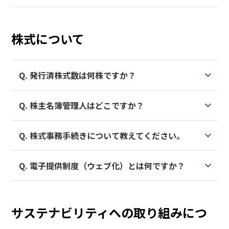
有価証券報告書は
こちら
をご覧ください。
業績ハイライト
をご覧ください。
株式について
Q. 発行済株式数は何株ですか？
Q. 株主名簿管理人はどこですか？
株式情報
をご覧ください。
Q. 株式事務手続きについて教えてください。
三井住友信託銀行株式会社です。
なお、株式に関するお手続き※につきましては、株主
Q. 電子提供制度（ウェブ化）とは何ですか？
さまの口座のある証券会社にお申し出ください。
株式事務手続き
をご覧ください。
※住所変更、配当金受取口座の変更、単元未満株式の
買取・買増の請求、証券会社の口座への株式の振替、
電子提供制度により、2023年3月以降に開催する株主
氏名・代表者の変更、相続など
サステナビリティへの取り組みにつ
総会の資料（株主総会参考資料、事業報告など）は、
原則インターネット上で閲覧いただくことになりまし