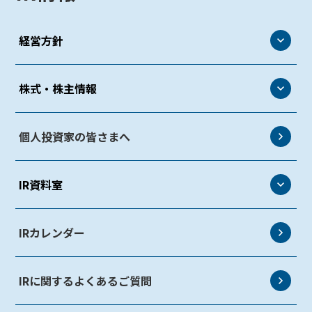
経営方針
経営方針
株式・株主情報
トップメッセージ
株式・株主情報
個人投資家の皆さまへ
株主・投資家とのコミュニケーション
株式情報
事業等のリスク
IR資料室
株主総会
情報開示方針・免責事項
株式事務手続き
IR資料室
IRカレンダー
定款・株式取扱規則
説明会資料
IRに関するよくあるご質問
決算短信