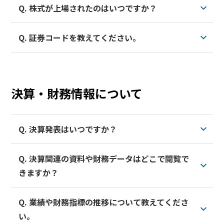
Q. 株式が上場されたのはいつですか？
2012年4月1日に中小型ディスプレイ事業を営むソニー
BEYOND DISPLAY
モバイルディスプレイ株式会社、東芝モバイルディス
Q. 証券コードを教えてください。
プレイ株式会社、株式会社日立ディスプレイズの三社
2014年3月19日に東京証券取引所に上場しました。
を統合して事業を開始しました。
Japanese
English
6740です。
決算・財務情報について
Q. 決算発表はいつですか？
Q. 決算関連の資料や財務データはどこで閲覧で
四半期ごとに決算発表を行っています。
きますか？
スケジュールについては、
IRカレンダー
をご覧くださ
い。
Q. 業績や財務指標の推移について教えてくださ
決算短信は
こちら
をご覧ください。
い。
決算説明会資料は
こちら
をご覧ください。