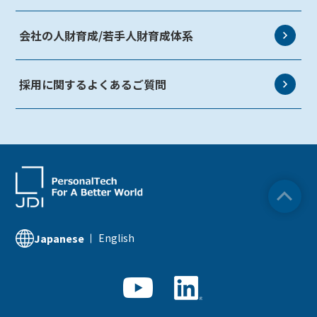
処遇
新卒事務系職一覧
選考フロー
会社の人財育成/若手人財育成体系
新卒技術職一覧
採用に関するよくあるご質問
English
Japanese