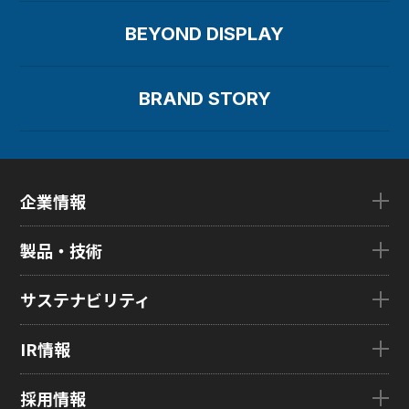
BEYOND DISPLAY
BRAND STORY
企業情報
企業情報TOP
製品・技術
ごあいさつ
会社概要
製品・技術TOP
サステナビリティ
企業理念
eLEAP
国内拠点
AutoTech
サステナビリティTOP
IR情報
グローバル子会社
HMO
トップメッセージ
ZINNSIA
サステナビリティ経営
IR情報TOP
採用情報
Rælclear
環境
経営方針