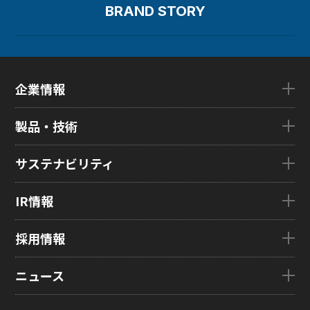
BRAND STORY
圧力分布センサー
光学式薄型イメージセンサー
企業情報
ディスプレイとは
企業情報TOP
ディスプレイの基礎
製品・技術
ごあいさつ
会社概要
製品・技術TOP
サステナビリティ
企業理念
eLEAP
国内拠点
AutoTech
サステナビリティTOP
IR情報
グローバル子会社
HMO
トップメッセージ
ZINNSIA
サステナビリティ経営
IR情報TOP
採用情報
Rælclear
環境
経営方針
LumiFree
社会
IR資料室
採用情報TOP
ニュース
医療・産業・デジタルカメラ用ディスプレイ
ガバナンス
株式・株主情報
新卒採用情報
SOLTIMO
取り組み事例一覧
個人投資家の皆さまへ
キャリア採用情報
ニュースTOP