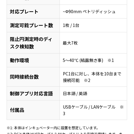
対応プレート
~Φ90mm ペトリディッシュ
測定可能プレート数
1枚 / 1台
阻止円測定時のディ
最大7枚
スク検知数
動作環境
5～40℃ (結露無き事) ※1
PC1台に対し、本体を10台まで
同時接続台数
接続可能 ※2
制御アプリ対応言語
日本語 / 英語
USBケーブル / LANケーブル ※
付属品
3
※1: 本体はインキュベーター内に設置を想定しています。
※2: PCと本体はUSBケーブル/LANケーブルにより有線で接続します。ま