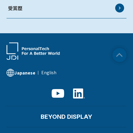
受賞歴
HMO
ZINNSIA
Rælclear
LumiFree
医療・産業・デジタルカメラ用ディスプレイ
English
Japanese
SOLTIMO
ガラス基板センサー受託製造(ファウンドリ/ OEM /
ODM)
液晶メタサーフェス反射板
BEYOND DISPLAY
X線センサー
指紋センサー