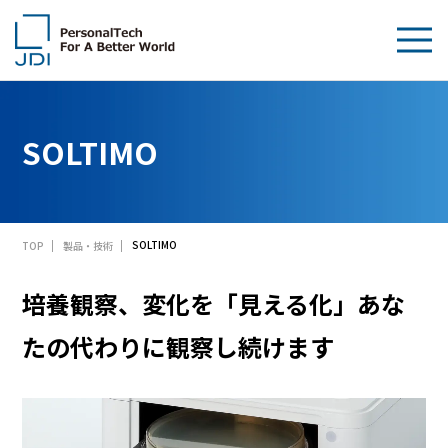
企業情報
SOLTIMO
製品・技術
サステナビリティ
SOLTIMO
TOP
製品・技術
IR情報
培養観察、変化を「見える化」あな
採用情報
たの代わりに観察し続けます
News
お問い合わせ