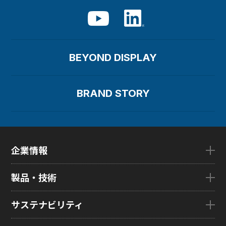
BEYOND DISPLAY
BRAND STORY
企業情報
企業情報TOP
製品・技術
ごあいさつ
会社概要
製品・技術TOP
サステナビリティ
企業理念
eLEAP
国内拠点
AutoTech
サステナビリティTOP