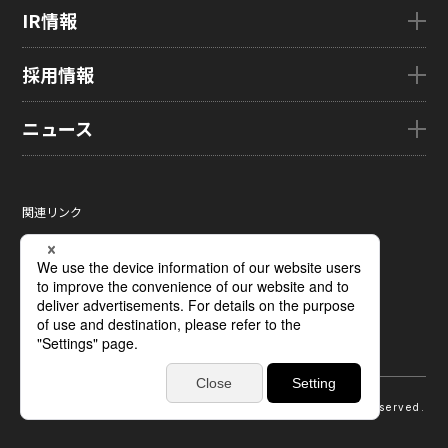
国内拠点
AutoTech
サステナビリティTOP
IR情報
グローバル子会社
HMO
トップメッセージ
ZINNSIA
サステナビリティ経営
IR情報TOP
採用情報
Rælclear
環境
経営方針
LumiFree
社会
IR資料室
採用情報TOP
ニュース
医療・産業・デジタルカメラ用ディスプレイ
ガバナンス
株式・株主情報
新卒採用情報
SOLTIMO
取り組み事例一覧
個人投資家の皆さまへ
キャリア採用情報
ニュースTOP
ガラス基板センサー受託製造(ファウンドリ/ OEM / ODM)
サステナビリティレポート
IRに関するよくあるご質問
ジャパンディスプレイの求める
ニュースリリース
人財像/人財マネジメント基本方針
関連リンク
液晶メタサーフェス反射板
サステナビリティ資料室
IRカレンダー
メディア掲載
会社の人財育成/若手人財育成体系
サイトマップ
X線センサー
電子公告
タグ一覧
ひとめでわかるJDI
サイトのご利用条件
指紋センサー
採用に関するよくあるご質問
個人情報保護方針
圧力分布センサー
ソーシャルメディアポリシー
光学式薄型イメージセンサー
ディスプレイの基礎
受託加工および研究開発サポート
受賞歴
© 2026 Japan Display Inc. All Rights Reserved.