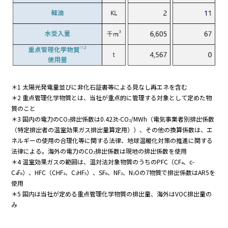
＊1 太陽光発電量並びに非化石証書等による見なし再エネを含む
＊2 重点管理化学物質とは、当社が重点的に管理する対象として定めた物
質のこと
＊3 国内の電⼒のCO
排出係数は0.423t-CO
/MWh（電気事業者別排出係数
2
2
（特定排出者の温室効果ガス排出量算定用））、その他の換算係数は、エ
ネルギーの使用の合理化等に関する法律、地球温暖化対策の推進に関する
法律による。海外の電⼒のCO
排出係数は現地の排出係数を使用
2
＊4 温室効果ガスの範囲は、温対法対象物質のうちのPFC（CF
、c-
4
C
F
）、HFC（CHF
、C
HF
）、SF
、NF
、N
Oの7物質で排出係数はAR5を
4
8
3
2
5
6
3
2
使用
＊5 国内は当社が定める重点管理化学物質の排出量、海外はVOC排出量の
み