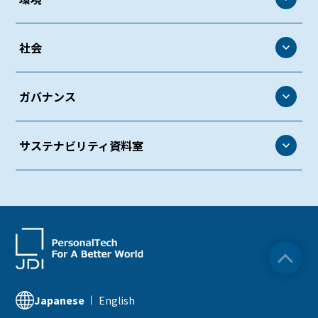
環境
社会
環境方針
社会
ガバナンス
環境マネジメント
人権・労働
環境管理
ガバナンス
サステナビリティ資料室
働きがいのある環境づくり
生物多様性
コーポレート・ガバナンス
ダイバーシティ＆インクルージョン
サステナビリティ資料室
気候変動
リスクマネジメント
労働安全衛生・健康経営
ESGデータ
資源循環
コンプライアンス
社会貢献活動
サステナビリティ関連情報
知的財産
品質への取り組み
IR資料室
English
Japanese
サプライチェーンマネジメント