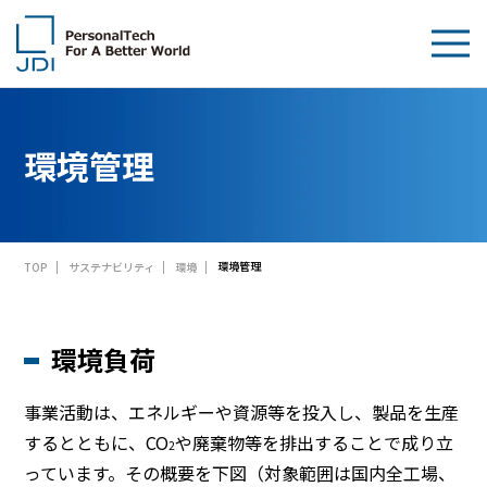
企業情報
環境管理
製品・技術
サステナビリティ
環境管理
TOP
サステナビリティ
環境
IR情報
採用情報
環境負荷
News
事業活動は、エネルギーや資源等を投入し、製品を生産
するとともに、CO
や廃棄物等を排出することで成り立
お問い合わせ
2
っています。その概要を下図（対象範囲は国内全工場、