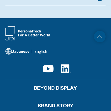
国内拠点
本社
海老名 Ｒ&Ｄセンター
東浦エンジニアリングセンター
English
Japanese
鳥取工場
石川工場
茂原工場(JDI mfg. キャンパス)
BEYOND DISPLAY
BRAND STORY