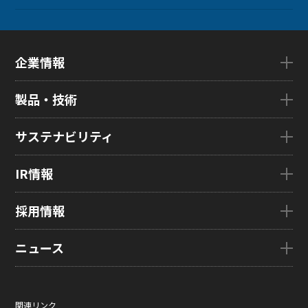
企業情報
企業情報TOP
製品・技術
ごあいさつ
会社概要
製品・技術TOP
サステナビリティ
企業理念
eLEAP
国内拠点
AutoTech
サステナビリティTOP
IR情報
グローバル子会社
HMO
トップメッセージ
ZINNSIA
サステナビリティ経営
IR情報TOP
採用情報
Rælclear
環境
経営方針
LumiFree
社会
IR資料室
採用情報TOP
ニュース
医療・産業・デジタルカメラ用ディスプレイ
ガバナンス
株式・株主情報
新卒採用情報
SOLTIMO
取り組み事例一覧
個人投資家の皆さまへ
キャリア採用情報
ニュースTOP
ガラス基板センサー受託製造(ファウンドリ/ OEM / ODM)
サステナビリティレポート
IRに関するよくあるご質問
ジャパンディスプレイの求める
ニュースリリース
人財像/人財マネジメント基本方針
関連リンク