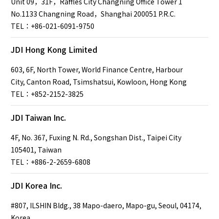
Unit 09，31F，Raffles City Changning Office Tower 1
No.1133 Changning Road，Shanghai 200051 P.R.C.
TEL：+86-021-6091-9750
JDI Hong Kong Limited
603, 6F, North Tower, World Finance Centre, Harbour
City, Canton Road, Tsimshatsui, Kowloon, Hong Kong
TEL：+852-2152-3825
JDI Taiwan Inc.
4F, No. 367, Fuxing N. Rd., Songshan Dist., Taipei City
105401, Taiwan
TEL：+886-2-2659-6808
JDI Korea Inc.
#807, ILSHIN Bldg., 38 Mapo-daero, Mapo-gu, Seoul, 04174,
Korea