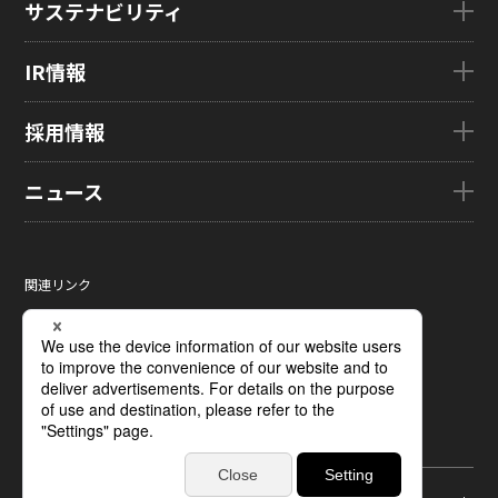
サステナビリティ
企業理念
eLEAP
国内拠点
AutoTech
サステナビリティTOP
IR情報
グローバル子会社
HMO
トップメッセージ
ZINNSIA
サステナビリティ経営
IR情報TOP
採用情報
Rælclear
環境
経営方針
LumiFree
社会
IR資料室
採用情報TOP
ニュース
医療・産業・デジタルカメラ用ディスプレイ
ガバナンス
株式・株主情報
新卒採用情報
SOLTIMO
取り組み事例一覧
個人投資家の皆さまへ
キャリア採用情報
ニュースTOP
ガラス基板センサー受託製造(ファウンドリ/ OEM / ODM)
サステナビリティレポート
IRに関するよくあるご質問
ジャパンディスプレイの求める
ニュースリリース
人財像/人財マネジメント基本方針
関連リンク
液晶メタサーフェス反射板
サステナビリティ資料室
IRカレンダー
メディア掲載
会社の人財育成/若手人財育成体系
サイトマップ
X線センサー
電子公告
タグ一覧
ひとめでわかるJDI
サイトのご利用条件
指紋センサー
採用に関するよくあるご質問
個人情報保護方針
圧力分布センサー
ソーシャルメディアポリシー
光学式薄型イメージセンサー
ディスプレイの基礎
受託加工および研究開発サポート