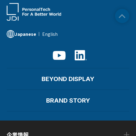
ESGデータ
資源循環
コンプライアンス
社会貢献活動
サステナビリティ関連情報
知的財産
品質への取り組み
IR資料室
English
Japanese
サプライチェーンマネジメント
BEYOND DISPLAY
BRAND STORY
企業情報