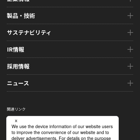
企業情報TOP
製品・技術
ごあいさつ
会社概要
製品・技術TOP
サステナビリティ
企業理念
eLEAP
国内拠点
AutoTech
サステナビリティTOP
IR情報
グローバル子会社
HMO
トップメッセージ
ZINNSIA
サステナビリティ経営
IR情報TOP
採用情報
Rælclear
環境
経営方針
LumiFree
社会
IR資料室
採用情報TOP
ニュース
医療・産業・デジタルカメラ用ディスプレイ
ガバナンス
株式・株主情報
新卒採用情報
SOLTIMO
取り組み事例一覧
個人投資家の皆さまへ
キャリア採用情報
ニュースTOP
ガラス基板センサー受託製造(ファウンドリ/ OEM / ODM)
サステナビリティレポート
IRに関するよくあるご質問
ジャパンディスプレイの求める
ニュースリリース
人財像/人財マネジメント基本方針
関連リンク
液晶メタサーフェス反射板
サステナビリティ資料室
IRカレンダー
メディア掲載
会社の人財育成/若手人財育成体系
サイトマップ
X線センサー
電子公告
タグ一覧
ひとめでわかるJDI
サイトのご利用条件
指紋センサー
採用に関するよくあるご質問
個人情報保護方針
圧力分布センサー