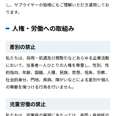
し、サプライヤーの皆様にもご理解いただき運用してお
BEYOND DISPLAY
ります。
人権・労働への取組み
Japanese
English
差別の禁止
私たちは、採用・処遇及び商取引などあらゆる企業活動
において、当事者一人ひとりの人権を尊重し、性別、性
的指向、年齢、国籍、人種、民族、思想、信条、宗教、
社会的身分、門地、疾病、障がいなどによる差別や個人
の尊厳を傷つける行為を行いません。
児童労働の禁止
私たちは、従業員の雇用にあたっては、各国・各地域の