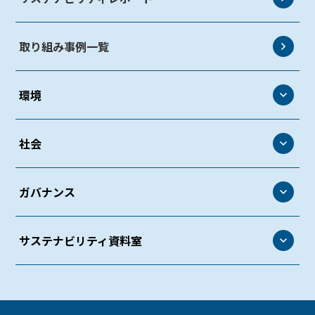
取り組み事例一覧
環境
環境
社会
環境方針
社会
ガバナンス
環境マネジメント
人権・労働
環境管理
ガバナンス
サステナビリティ資料室
働きがいのある環境づくり
生物多様性
コーポレート・ガバナンス
ダイバーシティ＆インクルージョン
サステナビリティ資料室
気候変動
リスクマネジメント
労働安全衛生・健康経営