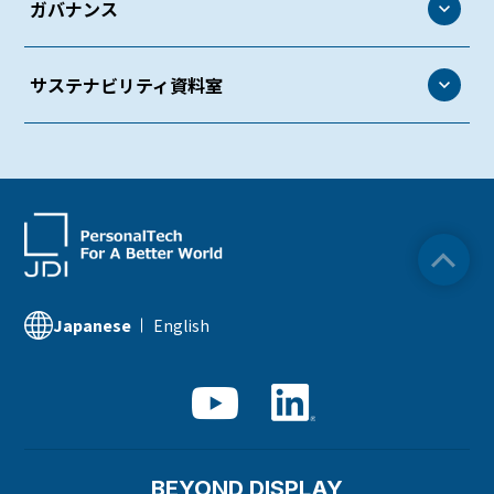
社会
ガバナンス
環境マネジメント
人権・労働
環境管理
ガバナンス
サステナビリティ資料室
働きがいのある環境づくり
生物多様性
コーポレート・ガバナンス
ダイバーシティ＆インクルージョン
サステナビリティ資料室
気候変動
リスクマネジメント
労働安全衛生・健康経営
ESGデータ
資源循環
コンプライアンス
社会貢献活動
サステナビリティ関連情報
知的財産
品質への取り組み
IR資料室
English
Japanese
サプライチェーンマネジメント
BEYOND DISPLAY