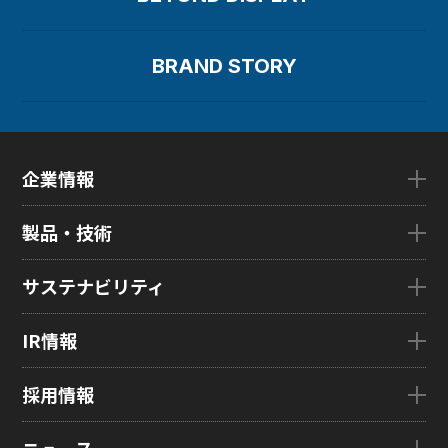
BRAND STORY
企業情報
企業情報TOP
製品・技術
ごあいさつ
会社概要
製品・技術TOP
サステナビリティ
企業理念
eLEAP
国内拠点
AutoTech
サステナビリティTOP
IR情報
グローバル子会社
HMO
トップメッセージ
ZINNSIA
サステナビリティ経営
IR情報TOP
採用情報
Rælclear
環境
経営方針
LumiFree
社会
IR資料室
採用情報TOP