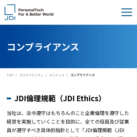
企業情報
コンプライアンス
製品・技術
サステナビリティ
コンプライアンス
TOP
サステナビリティ
ガバナンス
IR情報
採用情報
JDI倫理規範（JDI Ethics）
News
当社は、法令遵守はもちろんのこと企業倫理を遵守した
経営を実施していくことを目的に、全ての役員及び従業
お問い合わせ
員が遵守すべき具体的指針として「JDI倫理規範（JDI