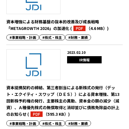
資本増強による財務基盤の抜本的改善及び成長戦略
「METAGROWTH 2026」の加速化
(
PDF
（4.6 MB）
)
#事業戦略・計画
#株式・株主
#財務・業績
2023.02.10
IR情報
資本提携契約の締結、第三者割当による新株式の発行（デッ
ト・エクイティ・スワップ（ＤＥＳ））による資本増強、第13
回新株予約権の発行、主要株主の異動、資本金の額の減少（減
資）、Ａ種優先株式の無償取得と消却並びに債務免除益の計上
のお知らせ
(
PDF
（595.3 KB）
)
#事業戦略・計画
#株式・株主
#財務・業績