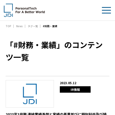
#財務・業績
TOP
News
タグ一覧
企業情報
製品・技術
「#財務・業績」のコンテン
サステナビリティ
ツ一覧
IR情報
採用情報
2023.05.12
IR情報
News
お問い合わせ
2023年3月期 連結業績予想と実績の差異並びに特別利益及び特