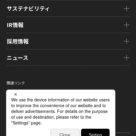
会社概要
製品・技術TOP
サステナビリティ
企業理念
eLEAP
国内拠点
AutoTech
サステナビリティTOP
IR情報
グローバル子会社
HMO
トップメッセージ
ZINNSIA
サステナビリティ経営
IR情報TOP
採用情報
Rælclear
環境
経営方針
LumiFree
社会
IR資料室
採用情報TOP
ニュース
医療・産業・デジタルカメラ用ディスプレイ
ガバナンス
株式・株主情報
新卒採用情報
SOLTIMO
取り組み事例一覧
個人投資家の皆さまへ
キャリア採用情報
ニュースTOP
ガラス基板センサー受託製造(ファウンドリ/ OEM / ODM)
サステナビリティレポート
IRに関するよくあるご質問
ジャパンディスプレイの求める
ニュースリリース
人財像/人財マネジメント基本方針
関連リンク
液晶メタサーフェス反射板
サステナビリティ資料室
IRカレンダー
メディア掲載
会社の人財育成/若手人財育成体系
サイトマップ
X線センサー
電子公告
タグ一覧
ひとめでわかるJDI
サイトのご利用条件
指紋センサー
採用に関するよくあるご質問
個人情報保護方針
圧力分布センサー
ソーシャルメディアポリシー
光学式薄型イメージセンサー
ディスプレイの基礎
受託加工および研究開発サポート