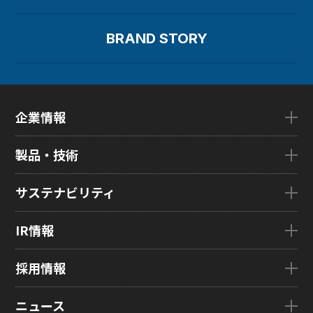
BRAND STORY
企業情報
企業情報TOP
製品・技術
ごあいさつ
会社概要
製品・技術TOP
サステナビリティ
企業理念
eLEAP
国内拠点
AutoTech
サステナビリティTOP
IR情報
グローバル子会社
HMO
トップメッセージ
ZINNSIA
サステナビリティ経営
IR情報TOP
採用情報
Rælclear
環境
経営方針
LumiFree
社会
IR資料室
採用情報TOP
ニュース
医療・産業・デジタルカメラ用ディスプレイ
ガバナンス
株式・株主情報
新卒採用情報