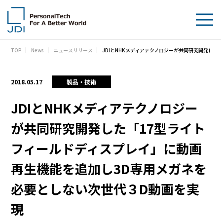
JDIとNHKメディアテクノロジーが共同研究開発し
TOP
News
ニュースリリース
企業情報
製品・技術
2018.05.17
製品・技術
サステナビリティ
JDIとNHKメディアテクノロジー
が共同研究開発した「17型ライト
IR情報
フィールドディスプレイ」に動画
採用情報
再生機能を追加し3D専用メガネを
News
必要としない次世代３D動画を実
お問い合わせ
現