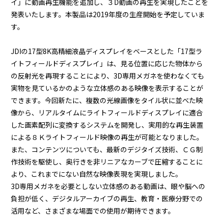
イ」に動画再生機能を追加し、３D動画の再生を実現したことを
発表いたします。本製品は2019年度の生産開始を予定していま
す。
JDIの17型8K高精細液晶ディスプレイをベースとした「17型ラ
イトフィールドディスプレイ」は、見る位置に応じた物体から
の反射光を再現することにより、3D専用メガネを使わなくても
実物を見ているかのような立体感のある映像を表示することが
できます。今回新たに、複数の光線画像をタイル状に並べた映
像から、リアルタイムにライトフィールドディスプレイに適合
した画素配列に変換するシステムを開発し、実用的な再生装置
による８Ｋライトフィールド映像の再生が可能となりました。
また、コンテンツについても、最新のデジタイズ技術、ＣＧ制
作技術を駆使し、奥行きを非リニアなカーブで圧縮することに
より、これまでにない自然な映像表現を実現しました。
3D専用メガネを必要としない立体感のある動画は、眼や脳への
負担が低く、デジタルアーカイブの再生、教育・医療分野での
活用など、さまざまな場面での使用が期待できます。