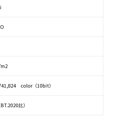
i
EO
/m2
,741,824 color（10bit）
（BT.2020比）