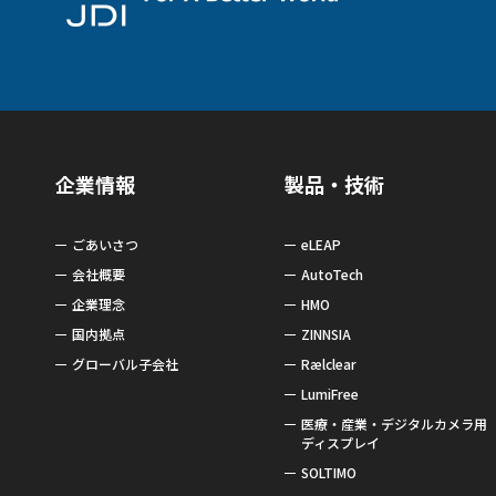
企業情報
製品・技術
ごあいさつ
eLEAP
会社概要
AutoTech
企業理念
HMO
国内拠点
ZINNSIA
グローバル子会社
Rælclear
LumiFree
医療・産業・デジタルカメラ用
ディスプレイ
SOLTIMO