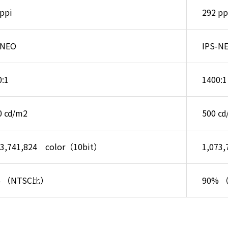
ppi
292 pp
-NEO
IPS-N
0:1
1400:1
0 ㏅/m2
500 ㏅
73,741,824 color（10bit）
1,073
% （NTSC比）
90% 