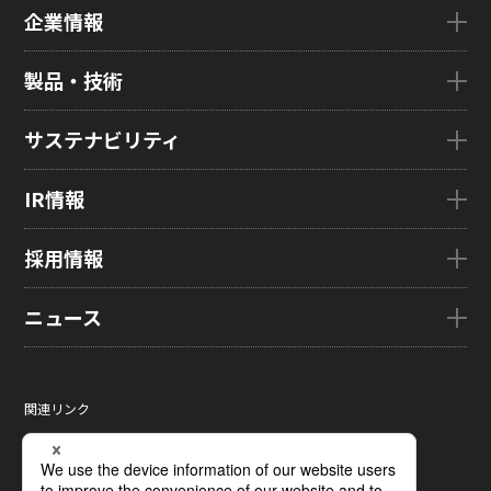
企業情報
企業情報TOP
製品・技術
ごあいさつ
会社概要
製品・技術TOP
サステナビリティ
企業理念
eLEAP
国内拠点
AutoTech
サステナビリティTOP
IR情報
グローバル子会社
HMO
トップメッセージ
ZINNSIA
サステナビリティ経営
IR情報TOP
採用情報
Rælclear
環境
経営方針
LumiFree
社会
IR資料室
採用情報TOP
ニュース
医療・産業・デジタルカメラ用ディスプレイ
ガバナンス
株式・株主情報
新卒採用情報
SOLTIMO
取り組み事例一覧
個人投資家の皆さまへ
キャリア採用情報
ニュースTOP
ガラス基板センサー受託製造(ファウンドリ/ OEM / ODM)
サステナビリティレポート
IRに関するよくあるご質問
ジャパンディスプレイの求める
ニュースリリース
人財像/人財マネジメント基本方針
関連リンク
液晶メタサーフェス反射板
サステナビリティ資料室
IRカレンダー
メディア掲載
会社の人財育成/若手人財育成体系
サイトマップ
X線センサー
電子公告
タグ一覧
ひとめでわかるJDI
サイトのご利用条件
指紋センサー