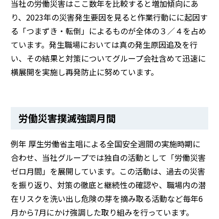
当社の労働災害はここ数年を比較すると増加傾向にあ
り、2023年の災害発生要因を見ると作業行動にに起因す
BEYOND DISPLAY
る「つまずき・転倒」によるものが全体の３／４を占め
ています。発生職場においては真の発生原因追及を行
Japanese
English
い、その結果と対策についてグループ会社含めて迅速に
横展開を実施し再発防止に努めています。
労働災害撲滅強調月間
例年 厚生労働省主唱による全国安全週間の実施時期に
合わせ、当社グループでは独自の活動として「労働災害
ゼロ月間」を展開しています。この活動は、過去の災害
を振り返り、対策の徹底と継続性の確認や、職場内の潜
在リスクを洗い出し危険の芽を摘み取る活動など毎年6
月から7月にかけ強調した取り組みを行っています。