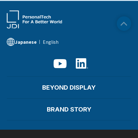
労働安全衛生・健康経営
ESGデータ
資源循環
コンプライアンス
社会貢献活動
サステナビリティ関連情報
知的財産
品質への取り組み
IR資料室
English
Japanese
サプライチェーンマネジメント
BEYOND DISPLAY
BRAND STORY