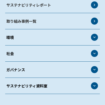
サステナビリティレポート
取り組み事例一覧
環境
環境
社会
環境方針
社会
ガバナンス
環境マネジメント
人権・労働
環境管理
ガバナンス
サステナビリティ資料室
働きがいのある環境づくり
生物多様性
コーポレート・ガバナンス
ダイバーシティ＆インクルージョン
サステナビリティ資料室
気候変動
リスクマネジメント