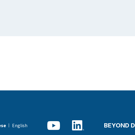
BEYOND D
English
ese