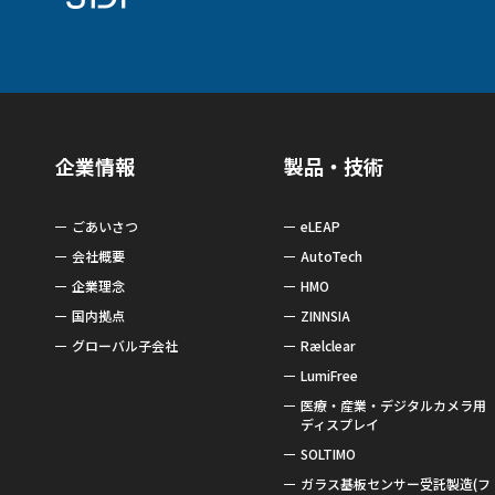
企業情報
製品・技術
ごあいさつ
eLEAP
会社概要
AutoTech
企業理念
HMO
国内拠点
ZINNSIA
グローバル子会社
Rælclear
LumiFree
医療・産業・デジタルカメラ用
ディスプレイ
SOLTIMO
ガラス基板センサー受託製造(フ