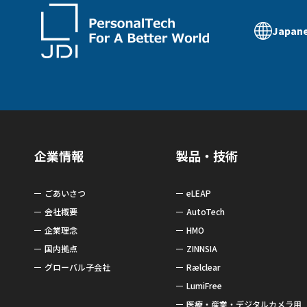
Japan
企業情報
製品・技術
ごあいさつ
eLEAP
会社概要
AutoTech
企業理念
HMO
国内拠点
ZINNSIA
グローバル子会社
Rælclear
LumiFree
医療・産業・デジタルカメラ用