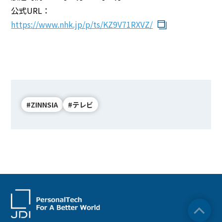
公式URL：
BEYOND DISPLAY
https://www.nhk.jp/p/ts/KZ9V71RXVZ/
Japanese
English
#ZINNSIA
#テレビ