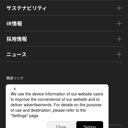
会社概要
製品・技術TOP
サステナビリティ
企業理念
eLEAP
国内拠点
AutoTech
サステナビリティTOP
IR情報
グローバル子会社
HMO
トップメッセージ
ZINNSIA
サステナビリティ経営
IR情報TOP
採用情報
Rælclear
環境
経営方針
LumiFree
社会
IR資料室
採用情報TOP
ニュース
医療・産業・デジタルカメラ用ディスプレイ
ガバナンス
株式・株主情報
新卒採用情報
SOLTIMO
取り組み事例一覧
個人投資家の皆さまへ
キャリア採用情報
ニュースTOP
ガラス基板センサー受託製造(ファウンドリ/ OEM / ODM)
サステナビリティレポート
IRに関するよくあるご質問
ジャパンディスプレイの求める
ニュースリリース
人財像/人財マネジメント基本方針
関連リンク
液晶メタサーフェス反射板
サステナビリティ資料室
IRカレンダー
メディア掲載
会社の人財育成/若手人財育成体系
サイトマップ
X線センサー
電子公告
タグ一覧
ひとめでわかるJDI
サイトのご利用条件
指紋センサー
採用に関するよくあるご質問
個人情報保護方針
圧力分布センサー
ソーシャルメディアポリシー
光学式薄型イメージセンサー
ディスプレイの基礎
受託加工および研究開発サポート