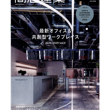
BEYOND DISPLAY
Japanese
English