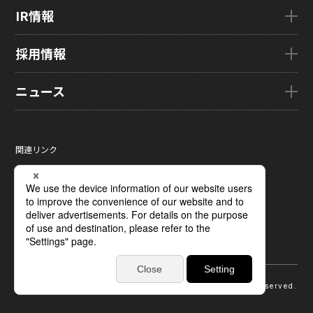
国内拠点
AutoTech
サステナビリティTOP
IR情報
グローバル子会社
HMO
トップメッセージ
ZINNSIA
サステナビリティ経営
IR情報TOP
採用情報
Rælclear
環境
経営方針
LumiFree
社会
IR資料室
採用情報TOP
ニュース
医療・産業・デジタルカメラ用ディスプレイ
ガバナンス
株式・株主情報
新卒採用情報
SOLTIMO
取り組み事例一覧
個人投資家の皆さまへ
キャリア採用情報
ニュースTOP
ガラス基板センサー受託製造(ファウンドリ/ OEM / ODM)
サステナビリティレポート
IRに関するよくあるご質問
ジャパンディスプレイの求める
ニュースリリース
人財像/人財マネジメント基本方針
関連リンク
液晶メタサーフェス反射板
サステナビリティ資料室
IRカレンダー
メディア掲載
会社の人財育成/若手人財育成体系
サイトマップ
X線センサー
電子公告
タグ一覧
ひとめでわかるJDI
サイトのご利用条件
指紋センサー
採用に関するよくあるご質問
個人情報保護方針
圧力分布センサー
ソーシャルメディアポリシー
光学式薄型イメージセンサー
ディスプレイの基礎
受託加工および研究開発サポート
受賞歴
© 2026 Japan Display Inc. All Rights Reserved.