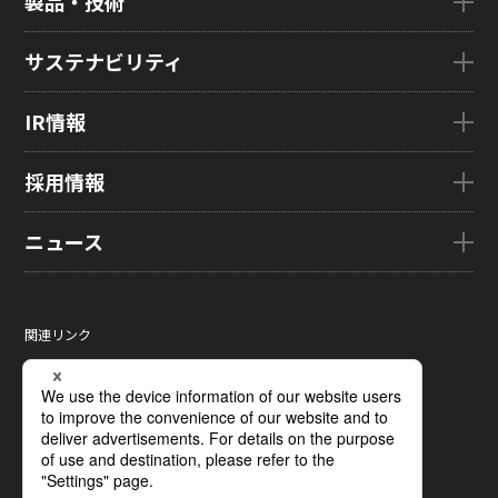
製品・技術
ごあいさつ
会社概要
製品・技術TOP
サステナビリティ
企業理念
eLEAP
国内拠点
AutoTech
サステナビリティTOP
IR情報
グローバル子会社
HMO
トップメッセージ
ZINNSIA
サステナビリティ経営
IR情報TOP
採用情報
Rælclear
環境
経営方針
LumiFree
社会
IR資料室
採用情報TOP
ニュース
医療・産業・デジタルカメラ用ディスプレイ
ガバナンス
株式・株主情報
新卒採用情報
SOLTIMO
取り組み事例一覧
個人投資家の皆さまへ
キャリア採用情報
ニュースTOP
ガラス基板センサー受託製造(ファウンドリ/ OEM / ODM)
サステナビリティレポート
IRに関するよくあるご質問
ジャパンディスプレイの求める
ニュースリリース
人財像/人財マネジメント基本方針
関連リンク
液晶メタサーフェス反射板
サステナビリティ資料室
IRカレンダー
メディア掲載
会社の人財育成/若手人財育成体系
サイトマップ
X線センサー
電子公告
タグ一覧
ひとめでわかるJDI
サイトのご利用条件
指紋センサー
採用に関するよくあるご質問
個人情報保護方針
圧力分布センサー
ソーシャルメディアポリシー
光学式薄型イメージセンサー
ディスプレイの基礎