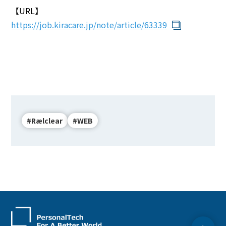
【URL】
BEYOND DISPLAY
https://job.kiracare.jp/note/article/63339
Japanese
English
#Rælclear
#WEB