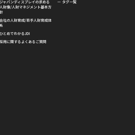
ジャパンディスプレイの求める
タグ一覧
人財像/人財マネジメント基本方
針
会社の人財育成/若手人財育成体
系
ひとめでわかるJDI
採用に関するよくあるご質問