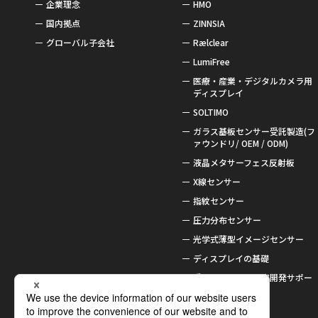
企業理念
HMO
国内拠点
ZINNSIA
グローバル子会社
Rælclear
LumiFree
医療・産業・デジタルカメラ用
ディスプレイ
SOLTIMO
ガラス基板センサー受託製造(フ
ァウンドリ/ OEM / ODM)
液晶メタサーフェス反射板
X線センサー
指紋センサー
圧力分布センサー
光学式薄型イメージセンサー
ディスプレイの基礎
受託加工および研究開発サポー
ト
受賞歴