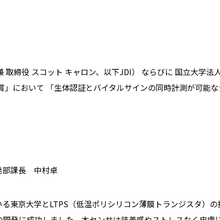
 取締役 スコット キャロン、以下JDI） ならびに 国立大学
賞」において 「生体認証とバイタルサインの同時計測が可能
発部課長 中村卓
る東京大学とLTPS（低温ポリシリコン薄膜トランジスタ）の技
の開発に成功しました。本センサは装着感やストレスなく皮膚