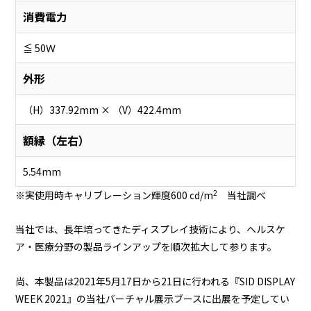
消費電力
≦ 50Ｗ
外形
（H）337.92mm × （V）422.4mm
額縁（左右）
5.54mm
2
※実使用時キャリブレーション輝度600 cd/m
当社調べ
当社では、長年培ってきたディスプレイ技術により、ヘルスケ
ア・医療分野の製品ラインアップを順次拡大して参ります。
尚、本製品は2021年5月17日から21日に行われる『SID DISPLAY
WEEK 2021』の当社バーチャル展示ブースに出展を予定してい