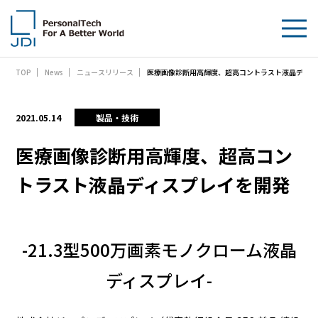
医療画像診断用高輝度、超高コントラスト液晶ディス
TOP
News
ニュースリリース
企業情報
製品・技術
2021.05.14
製品・技術
サステナビリティ
医療画像診断用高輝度、超高コン
トラスト液晶ディスプレイを開発
IR情報
採用情報
-21.3型500万画素モノクローム液晶
News
ディスプレイ-
お問い合わせ