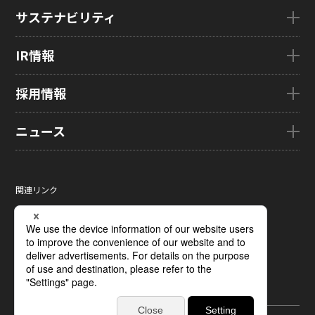
会社概要
製品・技術TOP
サステナビリティ
企業理念
eLEAP
国内拠点
AutoTech
サステナビリティTOP
IR情報
グローバル子会社
HMO
トップメッセージ
ZINNSIA
サステナビリティ経営
IR情報TOP
採用情報
Rælclear
環境
経営方針
LumiFree
社会
IR資料室
採用情報TOP
ニュース
医療・産業・デジタルカメラ用ディスプレイ
ガバナンス
株式・株主情報
新卒採用情報
SOLTIMO
取り組み事例一覧
個人投資家の皆さまへ
キャリア採用情報
ニュースTOP
ガラス基板センサー受託製造(ファウンドリ/ OEM / ODM)
サステナビリティレポート
IRに関するよくあるご質問
ジャパンディスプレイの求める
ニュースリリース
人財像/人財マネジメント基本方針
関連リンク
液晶メタサーフェス反射板
サステナビリティ資料室
IRカレンダー
メディア掲載
会社の人財育成/若手人財育成体系
サイトマップ
X線センサー
電子公告
タグ一覧
ひとめでわかるJDI
サイトのご利用条件
指紋センサー
採用に関するよくあるご質問
個人情報保護方針
圧力分布センサー
ソーシャルメディアポリシー
光学式薄型イメージセンサー
ディスプレイの基礎
受託加工および研究開発サポート