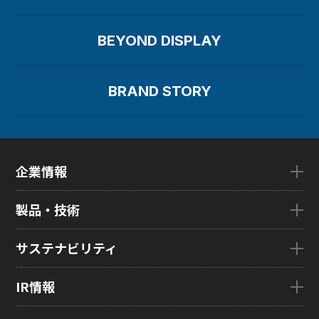
BEYOND DISPLAY
BRAND STORY
企業情報
企業情報TOP
製品・技術
ごあいさつ
会社概要
製品・技術TOP
サステナビリティ
企業理念
eLEAP
国内拠点
AutoTech
サステナビリティTOP
IR情報
グローバル子会社
HMO
トップメッセージ
ZINNSIA
サステナビリティ経営
IR情報TOP