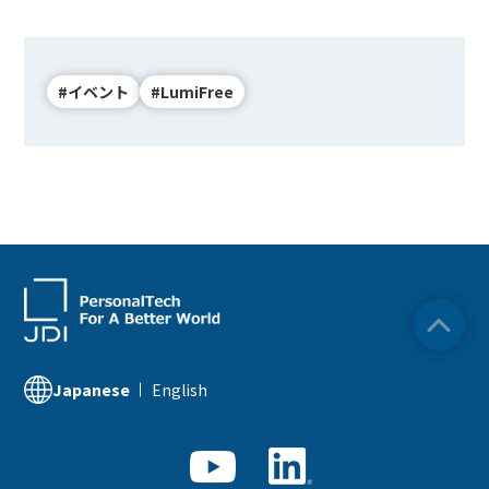
BEYOND DISPLAY
#イベント
#LumiFree
Japanese
English
English
Japanese