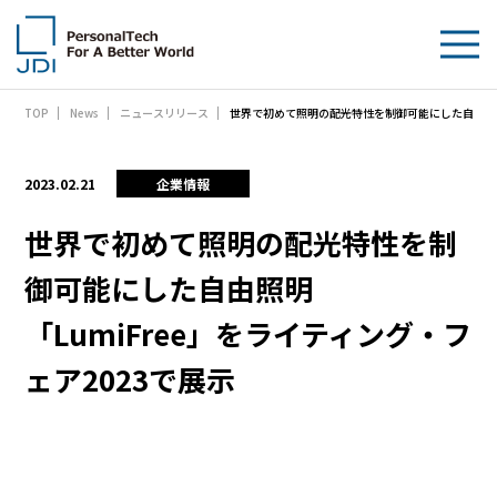
世界で初めて照明の配光特性を制御可能にした自由照明「
TOP
News
ニュースリリース
企業情報
製品・技術
2023.02.21
企業情報
サステナビリティ
世界で初めて照明の配光特性を制
御可能にした自由照明
IR情報
「LumiFree」をライティング・フ
採用情報
ェア2023で展示
News
お問い合わせ