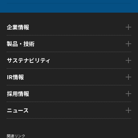
企業情報
企業情報TOP
製品・技術
ごあいさつ
会社概要
製品・技術TOP
サステナビリティ
企業理念
eLEAP
国内拠点
AutoTech
サステナビリティTOP
IR情報
グローバル子会社
HMO
トップメッセージ
ZINNSIA
サステナビリティ経営
IR情報TOP
採用情報
Rælclear
環境
経営方針
LumiFree
社会
IR資料室
採用情報TOP
ニュース
医療・産業・デジタルカメラ用ディスプレイ
ガバナンス
株式・株主情報
新卒採用情報
SOLTIMO
取り組み事例一覧
個人投資家の皆さまへ
キャリア採用情報
ニュースTOP
ガラス基板センサー受託製造(ファウンドリ/ OEM / ODM)
サステナビリティレポート
IRに関するよくあるご質問
ジャパンディスプレイの求める
ニュースリリース
人財像/人財マネジメント基本方針
関連リンク