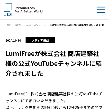
LumiFreeが株式会社 商店建築社様の公式YouTu
TOP
News
ニュースリリース
企業情報
製品・技術
2024.10.30
メディア掲載
サステナビリティ
LumiFreeが株式会社 商店建築社
様の公式YouTubeチャンネルに紹
IR情報
介されました
採用情報
News
LumiFreeが、株式会社 商店建築社様の公式YouTubeチ
ャンネルにて紹介いただきました。
お問い合わせ
以下、リンク先動画の9分50秒から12分25秒までの間で