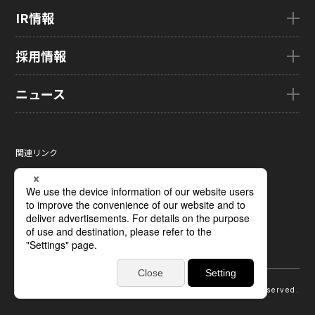
国内拠点
AutoTech
サステナビリティTOP
IR情報
グローバル子会社
HMO
トップメッセージ
ZINNSIA
サステナビリティ経営
IR情報TOP
採用情報
Rælclear
環境
経営方針
LumiFree
社会
IR資料室
採用情報TOP
ニュース
医療・産業・デジタルカメラ用ディスプレイ
ガバナンス
株式・株主情報
新卒採用情報
SOLTIMO
取り組み事例一覧
個人投資家の皆さまへ
キャリア採用情報
ニュースTOP
ガラス基板センサー受託製造(ファウンドリ/ OEM / ODM)
サステナビリティレポート
IRに関するよくあるご質問
ジャパンディスプレイの求める
ニュースリリース
人財像/人財マネジメント基本方針
関連リンク
液晶メタサーフェス反射板
サステナビリティ資料室
IRカレンダー
メディア掲載
会社の人財育成/若手人財育成体系
サイトマップ
X線センサー
電子公告
タグ一覧
ひとめでわかるJDI
サイトのご利用条件
指紋センサー
採用に関するよくあるご質問
個人情報保護方針
圧力分布センサー
ソーシャルメディアポリシー
光学式薄型イメージセンサー
ディスプレイの基礎
受託加工および研究開発サポート
受賞歴
© 2026 Japan Display Inc. All Rights Reserved.