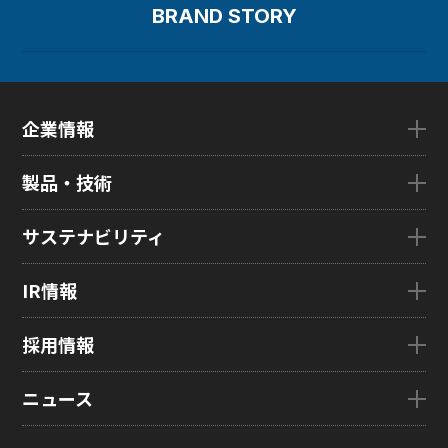
BRAND STORY
企業情報
企業情報TOP
製品・技術
ごあいさつ
会社概要
製品・技術TOP
サステナビリティ
企業理念
eLEAP
国内拠点
AutoTech
サステナビリティTOP
IR情報
グローバル子会社
HMO
トップメッセージ
ZINNSIA
サステナビリティ経営
IR情報TOP
採用情報
Rælclear
環境
経営方針
LumiFree
社会
IR資料室
採用情報TOP
ニュース
医療・産業・デジタルカメラ用ディスプレイ
ガバナンス
株式・株主情報
新卒採用情報
SOLTIMO
取り組み事例一覧
個人投資家の皆さまへ
キャリア採用情報
ニュースTOP