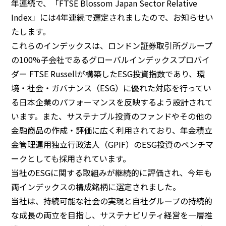
年連続で、「FTSE Blossom Japan Sector Relative
Index」には4年連続で選定されましたので、お知らせい
BEYOND DISPLAY
たします。
これらのインデックスは、ロンドン証券取引所グループ
Japanese
English
の100%子会社であるグローバルインデックスプロバイ
ダー FTSE Russellが構築したESG投資指数であり、環
境・社会・ガバナンス（ESG）に優れた対応を行ってい
る日本企業のパフォーマンスを反映するよう設計されて
います。また、サステナブル投資のファンドやその他の
金融商品の作成・評価に広く利用されており、年金積立
金管理運用独立行政法人（GPIF）のESG投資のベンチマ
ークとしても採用されています。
当社のESGに関する取組みが継続的に評価され、今年も
両インデックスの構成銘柄に選定されました。
当社は、持続可能な社会の実現と自社グループの持続的
な成長の両立を目指し、サステナビリティ経営を一層推