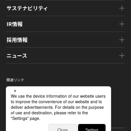
会社概要
製品・技術TOP
サステナビリティ
企業理念
eLEAP
国内拠点
AutoTech
サステナビリティTOP
IR情報
グローバル子会社
HMO
トップメッセージ
ZINNSIA
サステナビリティ経営
IR情報TOP
採用情報
Rælclear
環境
経営方針
LumiFree
社会
IR資料室
採用情報TOP
ニュース
医療・産業・デジタルカメラ用ディスプレイ
ガバナンス
株式・株主情報
新卒採用情報
SOLTIMO
取り組み事例一覧
個人投資家の皆さまへ
キャリア採用情報
ニュースTOP
ガラス基板センサー受託製造(ファウンドリ/ OEM / ODM)
サステナビリティレポート
IRに関するよくあるご質問
ジャパンディスプレイの求める
ニュースリリース
人財像/人財マネジメント基本方針
関連リンク
液晶メタサーフェス反射板
サステナビリティ資料室
IRカレンダー
メディア掲載
会社の人財育成/若手人財育成体系
サイトマップ
X線センサー
電子公告
タグ一覧
ひとめでわかるJDI
サイトのご利用条件
指紋センサー
採用に関するよくあるご質問
個人情報保護方針
圧力分布センサー
ソーシャルメディアポリシー
光学式薄型イメージセンサー
ディスプレイの基礎
受託加工および研究開発サポート