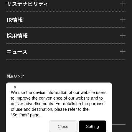
サステナビリティ
企業理念
eLEAP
国内拠点
AutoTech
サステナビリティTOP
IR情報
グローバル子会社
HMO
トップメッセージ
ZINNSIA
サステナビリティ経営
IR情報TOP
採用情報
Rælclear
環境
経営方針
LumiFree
社会
IR資料室
採用情報TOP
ニュース
医療・産業・デジタルカメラ用ディスプレイ
ガバナンス
株式・株主情報
新卒採用情報
SOLTIMO
取り組み事例一覧
個人投資家の皆さまへ
キャリア採用情報
ニュースTOP
ガラス基板センサー受託製造(ファウンドリ/ OEM / ODM)
サステナビリティレポート
IRに関するよくあるご質問
ジャパンディスプレイの求める
ニュースリリース
人財像/人財マネジメント基本方針
関連リンク
液晶メタサーフェス反射板
サステナビリティ資料室
IRカレンダー
メディア掲載
会社の人財育成/若手人財育成体系
サイトマップ
X線センサー
電子公告
タグ一覧
ひとめでわかるJDI
サイトのご利用条件
指紋センサー
採用に関するよくあるご質問
個人情報保護方針
圧力分布センサー
ソーシャルメディアポリシー
光学式薄型イメージセンサー
ディスプレイの基礎
受託加工および研究開発サポート