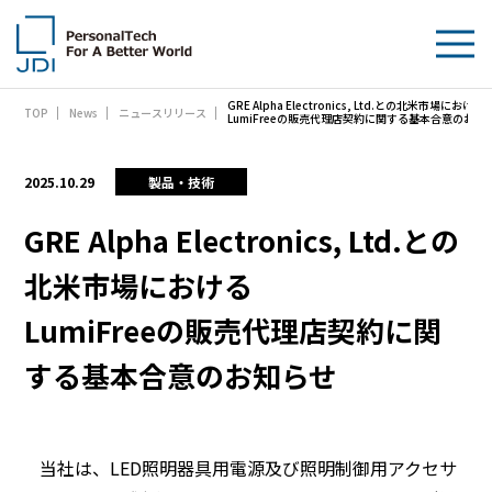
GRE Alpha Electronics, Ltd.との北米市場における
TOP
News
ニュースリリース
企業情報
LumiFreeの販売代理店契約に関する基本合意のお知
製品・技術
2025.10.29
製品・技術
サステナビリティ
GRE Alpha Electronics, Ltd.との
北米市場における
IR情報
LumiFreeの販売代理店契約に関
採用情報
する基本合意のお知らせ
News
お問い合わせ
当社は、LED照明器具用電源及び照明制御用アクセサ