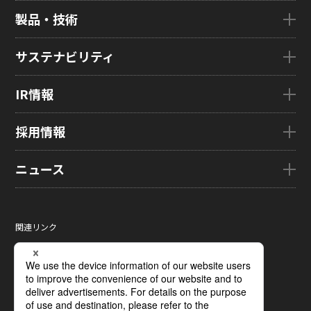
企業情報TOP
製品・技術
ごあいさつ
会社概要
製品・技術TOP
サステナビリティ
企業理念
eLEAP
国内拠点
AutoTech
サステナビリティTOP
IR情報
グローバル子会社
HMO
トップメッセージ
ZINNSIA
サステナビリティ経営
IR情報TOP
採用情報
Rælclear
環境
経営方針
LumiFree
社会
IR資料室
採用情報TOP
ニュース
医療・産業・デジタルカメラ用ディスプレイ
ガバナンス
株式・株主情報
新卒採用情報
SOLTIMO
取り組み事例一覧
個人投資家の皆さまへ
キャリア採用情報
ニュースTOP
ガラス基板センサー受託製造(ファウンドリ/ OEM / ODM)
サステナビリティレポート
IRに関するよくあるご質問
ジャパンディスプレイの求める
ニュースリリース
人財像/人財マネジメント基本方針
関連リンク
液晶メタサーフェス反射板
サステナビリティ資料室
IRカレンダー
メディア掲載
会社の人財育成/若手人財育成体系
サイトマップ
X線センサー
電子公告
タグ一覧
ひとめでわかるJDI
サイトのご利用条件
指紋センサー
採用に関するよくあるご質問
個人情報保護方針
圧力分布センサー
ソーシャルメディアポリシー
光学式薄型イメージセンサー