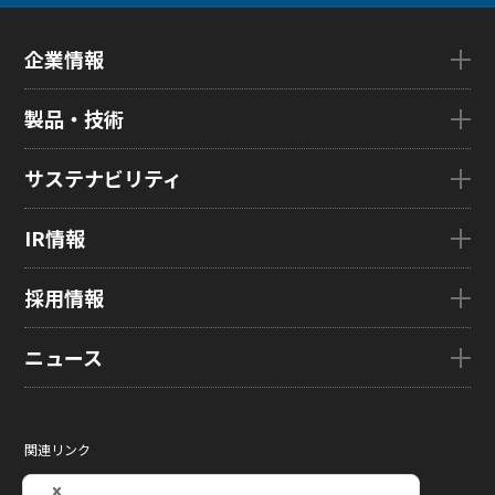
企業情報
企業情報TOP
製品・技術
ごあいさつ
会社概要
製品・技術TOP
サステナビリティ
企業理念
eLEAP
国内拠点
AutoTech
サステナビリティTOP
IR情報
グローバル子会社
HMO
トップメッセージ
ZINNSIA
サステナビリティ経営
IR情報TOP
採用情報
Rælclear
環境
経営方針
LumiFree
社会
IR資料室
採用情報TOP
ニュース
医療・産業・デジタルカメラ用ディスプレイ
ガバナンス
株式・株主情報
新卒採用情報
SOLTIMO
取り組み事例一覧
個人投資家の皆さまへ
キャリア採用情報
ニュースTOP
ガラス基板センサー受託製造(ファウンドリ/ OEM / ODM)
サステナビリティレポート
IRに関するよくあるご質問
ジャパンディスプレイの求める
ニュースリリース
人財像/人財マネジメント基本方針
関連リンク
液晶メタサーフェス反射板
サステナビリティ資料室
IRカレンダー
メディア掲載
会社の人財育成/若手人財育成体系
サイトマップ
X線センサー
電子公告
タグ一覧