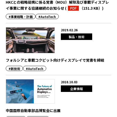
HKCとの戦略提携に係る覚書（MOU）解除及び車載ディスプレ
イ事業に関する協議継続のお知らせ
(
PDF
（151.3 KB）
)
#事業戦略・計画
#AutoTech
2019.02.26
製品・技術
フォルシアと車載コクピット向けディスプレイで覚書を締結
#新技術
#AutoTech
2018.10.03
企業情報
中国国際自動車部品博覧会に出展