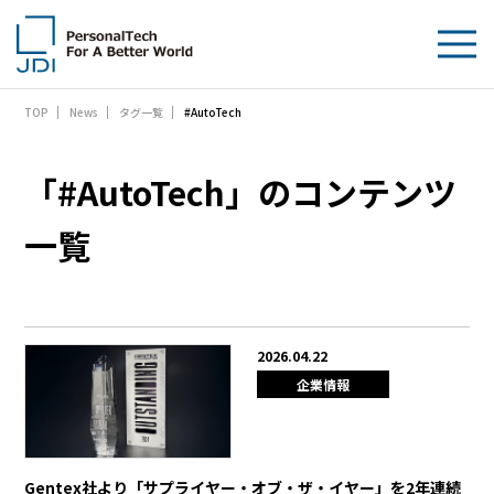
#AutoTech
TOP
News
タグ一覧
企業情報
製品・技術
「#AutoTech」のコンテンツ
サステナビリティ
一覧
IR情報
採用情報
2026.04.22
企業情報
News
お問い合わせ
Gentex社より「サプライヤー・オブ・ザ・イヤー」を2年連続