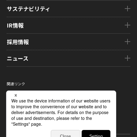
会社概要
製品・技術TOP
サステナビリティ
企業理念
eLEAP
国内拠点
AutoTech
サステナビリティTOP
IR情報
グローバル子会社
HMO
トップメッセージ
ZINNSIA
サステナビリティ経営
IR情報TOP
採用情報
Rælclear
環境
経営方針
LumiFree
社会
IR資料室
採用情報TOP
ニュース
医療・産業・デジタルカメラ用ディスプレイ
ガバナンス
株式・株主情報
新卒採用情報
SOLTIMO
取り組み事例一覧
個人投資家の皆さまへ
キャリア採用情報
ニュースTOP
ガラス基板センサー受託製造(ファウンドリ/ OEM / ODM)
サステナビリティレポート
IRに関するよくあるご質問
ジャパンディスプレイの求める
ニュースリリース
人財像/人財マネジメント基本方針
関連リンク
液晶メタサーフェス反射板
サステナビリティ資料室
IRカレンダー
メディア掲載
会社の人財育成/若手人財育成体系
サイトマップ
X線センサー
電子公告
タグ一覧
ひとめでわかるJDI
サイトのご利用条件
指紋センサー
採用に関するよくあるご質問
個人情報保護方針
圧力分布センサー
ソーシャルメディアポリシー
光学式薄型イメージセンサー
ディスプレイの基礎
受託加工および研究開発サポート