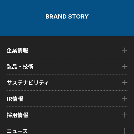
BRAND STORY
企業情報
企業情報TOP
製品・技術
ごあいさつ
会社概要
製品・技術TOP
サステナビリティ
企業理念
eLEAP
国内拠点
AutoTech
サステナビリティTOP
IR情報
グローバル子会社
HMO
トップメッセージ
ZINNSIA
サステナビリティ経営
IR情報TOP
採用情報
Rælclear
環境
経営方針
LumiFree
社会
IR資料室
採用情報TOP
ニュース
医療・産業・デジタルカメラ用ディスプレイ
ガバナンス
株式・株主情報
新卒採用情報