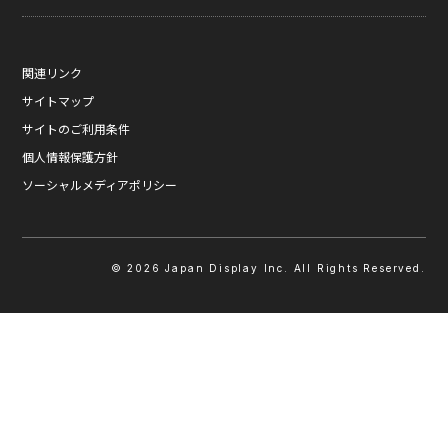
SOLTIMO
取り組み事例一覧
個人投資家の皆さまへ
キャリア採用情報
ニュースTOP
ガラス基板センサー受託製造(ファウンドリ/ OEM / ODM)
サステナビリティレポート
IRに関するよくあるご質問
ジャパンディスプレイの求める
ニュースリリース
人財像/人財マネジメント基本方針
関連リンク
液晶メタサーフェス反射板
サステナビリティ資料室
IRカレンダー
メディア掲載
会社の人財育成/若手人財育成体系
サイトマップ
X線センサー
電子公告
タグ一覧
ひとめでわかるJDI
サイトのご利用条件
指紋センサー
採用に関するよくあるご質問
個人情報保護方針
圧力分布センサー
ソーシャルメディアポリシー
光学式薄型イメージセンサー
ディスプレイの基礎
受託加工および研究開発サポート
受賞歴
© 2026 Japan Display Inc. All Rights Reserved.