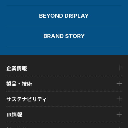
BEYOND DISPLAY
BRAND STORY
企業情報
企業情報TOP
製品・技術
ごあいさつ
会社概要
製品・技術TOP
サステナビリティ
企業理念
eLEAP
国内拠点
AutoTech
サステナビリティTOP
IR情報
グローバル子会社
HMO
トップメッセージ
ZINNSIA
サステナビリティ経営
IR情報TOP