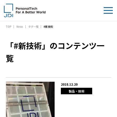
#新技術
TOP
News
タグ一覧
企業情報
製品・技術
「#新技術」のコンテンツ一
サステナビリティ
覧
IR情報
採用情報
2018.12.20
製品・技術
News
お問い合わせ