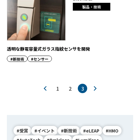
製品・技術
透明な静電容量式ガラス指紋センサを開発
#新技術
#センサー
1
2
3
#受賞
#イベント
#新技術
#eLEAP
#HMO
#AutoTech
#Rælclear
#LumiFree