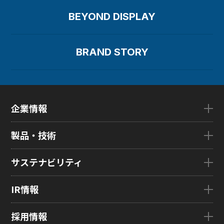
BEYOND DISPLAY
BRAND STORY
企業情報
企業情報TOP
製品・技術
ごあいさつ
会社概要
製品・技術TOP
サステナビリティ
企業理念
eLEAP
国内拠点
AutoTech
サステナビリティTOP
IR情報
グローバル子会社
HMO
トップメッセージ
ZINNSIA
サステナビリティ経営
IR情報TOP
採用情報
Rælclear
環境
経営方針