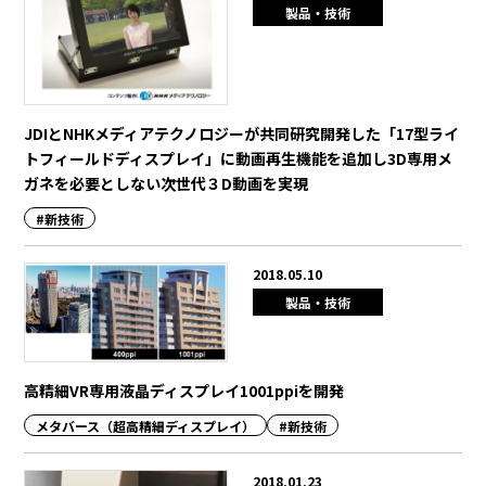
製品・技術
JDIとNHKメディアテクノロジーが共同研究開発した「17型ライ
トフィールドディスプレイ」に動画再生機能を追加し3D専用メ
ガネを必要としない次世代３D動画を実現
#新技術
2018.05.10
製品・技術
高精細VR専用液晶ディスプレイ1001ppiを開発
メタバース（超高精細ディスプレイ）
#新技術
2018.01.23