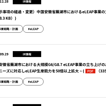
12.28
IR情報
示事項の経過・変更）中国安徽省蕪湖市におけるeLEAP事業
8.3 KB）
)
事業戦略・計画
#eLEAP
09.29
IR情報
安徽省蕪湖市における大規模G6/G8.7 eLEAP事業の立ち上げ
ニーズに対応しeLEAP生産能力を50倍以上拡大 ~
(
（335
PDF
事業戦略・計画
#eLEAP