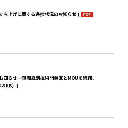
の立ち上げに関する進捗状況のお知らせ
(
PDF
のお知らせ ~ 蕪湖経済技術開発区とMOUを締結、
.8 KB）
)