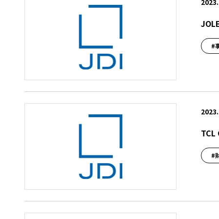
2023.
JO
#
2023.
TC
#