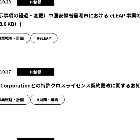
10.23
IR情報
示事項の経過・変更）中国安徽省蕪湖市における eLEAP 事
8.6 KB）
)
事業戦略・計画
#eLEAP
10.17
IR情報
O Corporationとの特許クロスライセンス契約更改に関するお
事業戦略・計画
#財務・業績