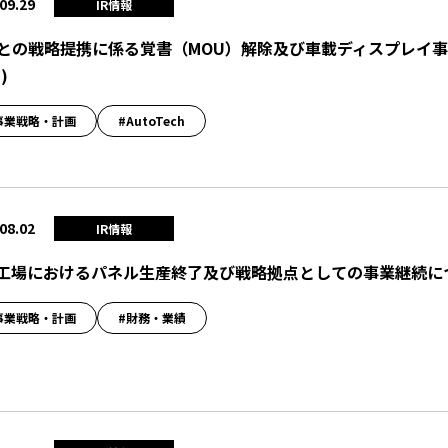
09.29
IR情報
Cとの戦略提携に係る覚書（MOU）解除及び車載ディスプレイ
）
)
事業戦略・計画
#AutoTech
08.02
IR情報
工場におけるパネル生産終了及び戦略拠点としての事業継続に
事業戦略・計画
#財務・業績