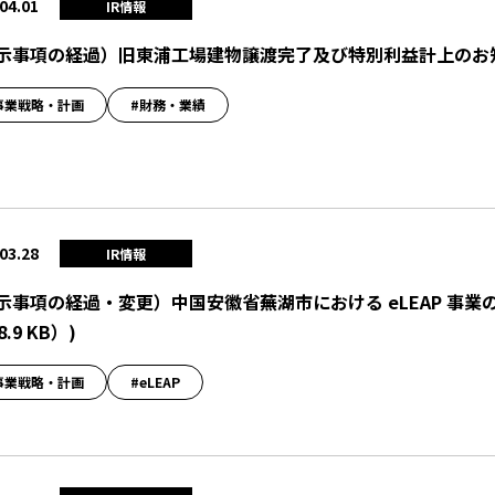
04.01
IR情報
示事項の経過）旧東浦工場建物譲渡完了及び特別利益計上のお
事業戦略・計画
#財務・業績
03.28
IR情報
示事項の経過・変更）中国安徽省蕪湖市における eLEAP 事
8.9 KB）
)
事業戦略・計画
#eLEAP