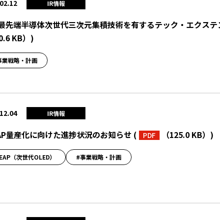
02.12
IR情報
最先端半導体次世代三次元集積技術を有するテック・エクステ
0.6 KB）
)
事業戦略・計画
12.04
IR情報
EAP量産化に向けた進捗状況のお知らせ
(
（125.0 KB）
)
PDF
LEAP（次世代OLED）
#事業戦略・計画