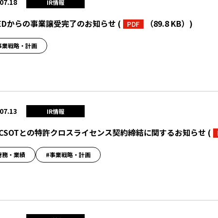
07.18
IR情報
LEDからの事業譲受完了のお知らせ
(
（89.8 KB）
)
PDF
事業戦略・計画
07.13
IR情報
L CSOTとの特許クロスライセンス契約締結に関するお知らせ
(
財務・業績
#事業戦略・計画