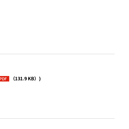
（131.9 KB）
)
PDF