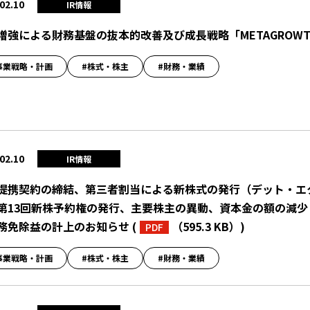
02.10
IR情報
増強による財務基盤の抜本的改善及び成長戦略「METAGROWTH
事業戦略・計画
#株式・株主
#財務・業績
02.10
IR情報
提携契約の締結、第三者割当による新株式の発行（デット・エ
第13回新株予約権の発行、主要株主の異動、資本金の額の減
務免除益の計上のお知らせ
(
（595.3 KB）
)
PDF
事業戦略・計画
#株式・株主
#財務・業績