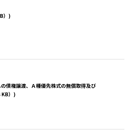
KB）
)
ustへの債権譲渡、Ａ種優先株式の無償取得及び
3 KB）
)