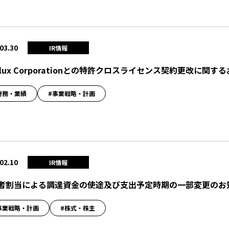
03.30
IR情報
nolux Corporationとの特許クロスライセンス契約更改に関す
財務・業績
#事業戦略・計画
02.10
IR情報
者割当による調達資金の使途及び支出予定時期の一部変更のお
事業戦略・計画
#株式・株主