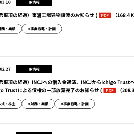
03.10
IR情報
示事項の経過）東浦工場建物譲渡のお知らせ
(
（168.4 
PDF
財務・業績
#事業戦略・計画
02.27
IR情報
示事項の経過）INCJへの借入金返済、INCJからIchigo Tr
higo Trustによる債権の一部放棄完了のお知らせ
(
（208.
PDF
株式・株主
#財務・業績
#事業戦略・計画