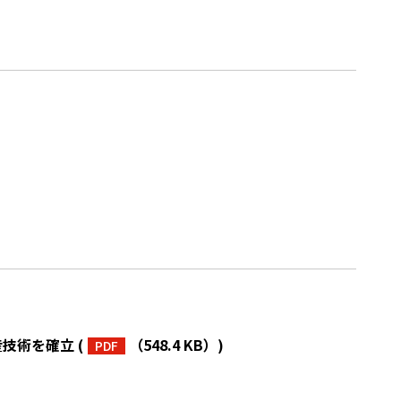
産技術を確立
(
（548.4 KB）
)
PDF