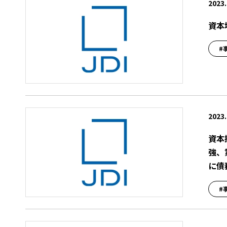
2023.
資本
#
2023.
資本
強、
に債
#