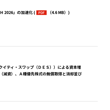
 2026」の加速化
(
（4.6 MB）
)
PDF
クイティ・スワップ（ＤＥＳ））による資本増
少（減資）、Ａ種優先株式の無償取得と消却並び